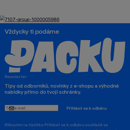
Vždycky ti podáme
Newsletter
Tipy od odborníků, novinky z e‑shopu a výhodné
nabídky přímo do tvojí schránky.
Tvůj
Přihlásit se k odběru
e-
mail
Kliknutím na tlačítko Příhlásit se k odběru souhlasíš se