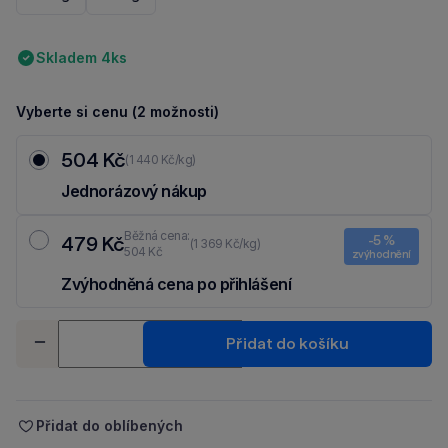
Skladem 4ks
Vyberte si cenu (2 možnosti)
504 Kč
(1 440 Kč/kg)
Jednorázový nákup
Běžná cena:
479 Kč
-5 %
(1 369 Kč/kg)
504 Kč
zvýhodnění
Zvýhodněná cena po přihlášení
Ušetři 25 Kč díky 5 % za
registraci
nebo
přihlášení
do Moje Packu.
Množství
Přidat do košíku
-
+
Přidat do oblíbených