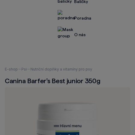
Balíčky
Poradna
O nás
Nacházíte
E-shop
Psi
Nutriční doplňky a vitamíny pro psy
se
Canina Barfer's Best junior 350g
zde:
Hlavní menu