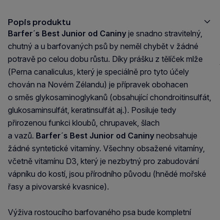
Popis produktu
Barfer´s Best Junior od Caniny
je snadno stravitelný,
chutný a u barfovaných psů by neměl chybět v žádné
potravě po celou dobu růstu. Díky prášku z tělíček mlže
(
Perna canaliculus
, který je speciálně pro tyto účely
chován na Novém Zélandu) je přípravek obohacen
o směs glykosaminoglykanů (obsahující chondroitinsulfát,
glukosaminsulfát, keratinsulfát aj.). Posiluje tedy
přirozenou funkci kloubů, chrupavek, šlach
a vazů.
Barfer´s Best Junior od Caniny
neobsahuje
žádné syntetické vitamíny. Všechny obsažené vitamíny,
včetně vitamínu D3, který je nezbytný pro zabudování
vápníku do kostí, jsou přírodního původu (hnědé mořské
řasy a pivovarské kvasnice).
Výživa rostoucího barfovaného psa bude kompletní