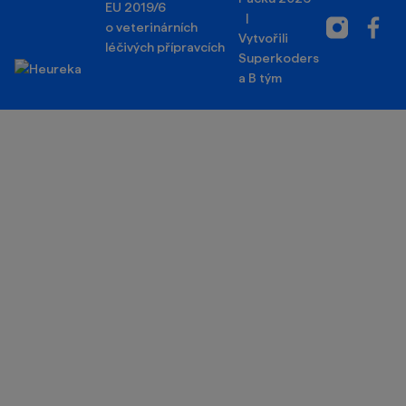
EU 2019/6
|
Instagram
Facebo
o veterinárních
Vytvořili
léčivých přípravcích
Superkoders
a
B tým