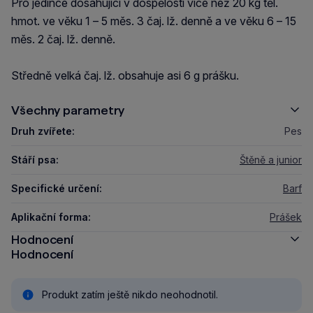
Pro jedince dosahující v dospělosti více než 20 kg těl.
hmot. ve věku 1 – 5 měs. 3 čaj. lž. denně a ve věku 6 – 15
měs. 2 čaj. lž. denně.
Středně velká čaj. lž. obsahuje asi 6 g prášku.
Všechny parametry
Druh zvířete:
Pes
Stáří psa:
Štěně a junior
Specifické určení:
Barf
Aplikační forma:
Prášek
Hodnocení
Hodnocení
Produkt zatím ještě nikdo neohodnotil.