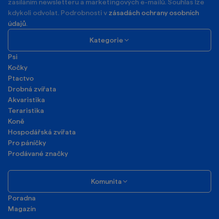
zasíláním newsletteru a marketingových e-mailů. Souhlas lze
kdykoli odvolat. Podrobnosti v
zásadách ochrany osobních
údajů
.
Kategorie
Psi
Kočky
Ptactvo
Drobná zvířata
Akvaristika
Teraristika
Koně
Hospodářská zvířata
Pro páníčky
Prodávané značky
Komunita
Poradna
Magazín