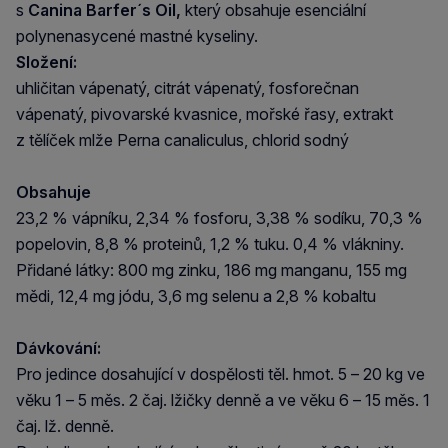
s
Canina Barfer´s Oil,
který obsahuje esenciální
polynenasycené mastné kyseliny.
Složení:
uhličitan vápenatý, citrát vápenatý, fosforečnan
vápenatý, pivovarské kvasnice, mořské řasy, extrakt
z tělíček mlže
Perna canaliculus
, chlorid sodný
Obsahuje
23,2 % vápníku, 2,34 % fosforu, 3,38 % sodíku, 70,3 %
popelovin, 8,8 % proteinů, 1,2 % tuku. 0,4 % vlákniny.
Přidané látky: 800 mg zinku, 186 mg manganu, 155 mg
mědi, 12,4 mg jódu, 3,6 mg selenu a 2,8 % kobaltu
Dávkování:
Pro jedince dosahující v dospělosti těl. hmot. 5 – 20 kg ve
věku 1 – 5 měs. 2 čaj. lžičky denně a ve věku 6 – 15 měs. 1
čaj. lž. denně.