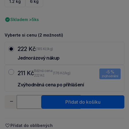
1.2 kg
6 kg
Skladem >5ks
Vyberte si cenu (2 možnosti)
222 Kč
(185 Kč/kg)
Jednorázový nákup
Běžná cena:
-5 %
211 Kč
(176 Kč/kg)
222 Kč
zvýhodnění
Zvýhodněná cena po přihlášení
Ušetři 11 Kč díky 5 % za
registraci
nebo
přihlášení
do Moje Packu.
Množství
Přidat do košíku
-
+
Přidat do oblíbených