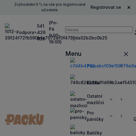
Zvýhodnění 5 % na vše pro registrované
Registrovat se
Zavř
uživatele.
(Po-
541
Pá
Vyhledávání
Podpora
426
P
9:00-
835
16:00)
Vyhledávat
Menu
Zavří
Pes
Zobrazit
Zobrazit
více
více
Kočka
Zobrazit
Zobrazit
více
více
Ostatní
Zobrazit
Zobrazit
mazlíčci
více
více
Pro
Zobrazit
Zobrazit
páníčky
více
více
Balíčky