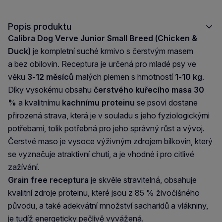
Popis produktu
Calibra Dog Verve Junior Small Breed (Chicken &
Duck)
je kompletní suché krmivo s čerstvým masem
a bez obilovin. Receptura je určená pro mladé psy ve
věku
3-12 měsíců
malých plemen s hmotností
1-10 kg
.
Díky vysokému obsahu
čerstvého kuřecího masa 30
%
a kvalitnímu
kachnímu proteinu
se psovi dostane
přirozená strava, která je v souladu s jeho fyziologickými
potřebami, tolik potřebná pro jeho správný růst a vývoj.
Čerstvé maso je vysoce výživným zdrojem bílkovin, který
se vyznačuje atraktivní chutí, a je vhodné i pro citlivé
zažívání.
Grain free receptura
je skvěle stravitelná, obsahuje
kvalitní zdroje proteinu, které jsou z 85 % živočišného
původu, a také adekvátní množství sacharidů a vlákniny,
je tudíž energeticky pečlivě vyvážená.