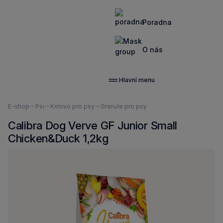
Poradna
O nás
Hlavní menu
Nacházíte
E-shop
Psi
Krmivo pro psy
Granule pro psy
se
Calibra Dog Verve GF Junior Small
zde:
Chicken&Duck 1,2kg