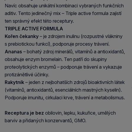
Navíc obsahuje unikátní kombinaci vybraných funkčních
aditiv. Tento jedinečný mix – Triple active formula zajistí
ten správný efekt této receptury.
TRIPLE ACTIVE FORMULA
Kořen čekanky
– je zdrojem inulinu (rozpustné vlákniny
s prebiotickou funkcí), podporuje procesy trávení.
Ananas
– bohatý zdroj minerálů, vitamínů a antioxidantů,
obsahuje enzym bromelain. Ten patří do skupiny
proteolytických enzymů – podporuje trávení a vykazuje
protizánětlivé účinky.
Rakytník
– jeden z nejbohatších zdrojů bioaktivních látek
(vitamínů, antioxidantů, esenciálních mastných kyselin).
Podporuje imunitu, cirkulaci krve, trávení a metabolismus.
Receptura je bez
obilovin, lepku, kukuřice, umělých
barviv a přidaných konzervantů, GMO.