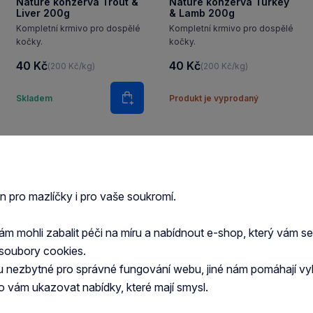
Nature konzerva Trout &
Nature konzerva Turkey
Liver 200g
& Lamb 200g
Kompletní krmivo pro dospělé
Kompletní krmivo pro dospělé
kočky.
kočky.
40 Kč
40 Kč
(200 Kč/kg)
(200 Kč/kg)
í
Množství
Skladem
Produkt je vyprodaný
ošíku
Do košíku
en pro mazlíčky i pro vaše soukromí.
 mohli zabalit péči na míru a nabídnout e-shop, který vám s
soubory cookies.
u nezbytné pro správné fungování webu, jiné nám pomáhají vy
o vám ukazovat nabídky, které mají smysl.
Vš