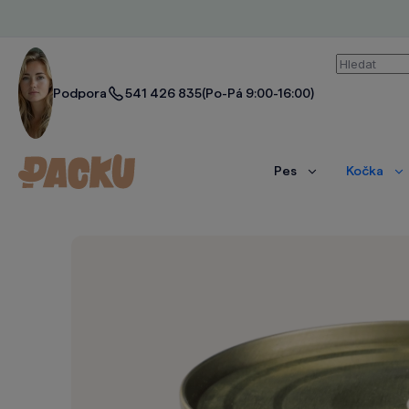
Vyhledáván
Podpora
541 426 835
(Po-Pá 9:00-16:00)
Pes
Kočka
Zobrazit
Zo
více
ví