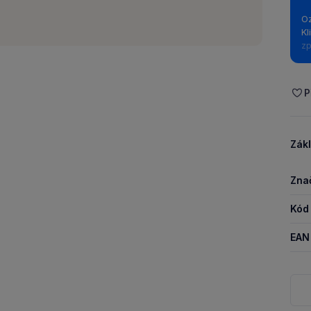
ma
Oz
Kl
zp
P
Zákl
Zna
Kód
EAN