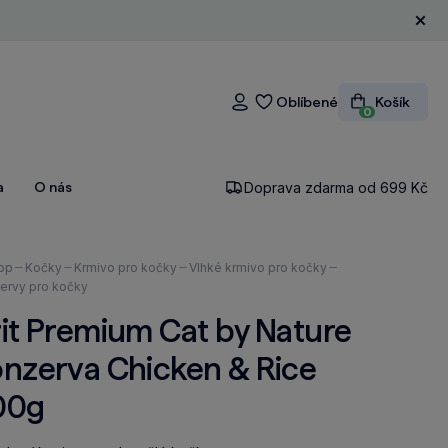
Zavří
Oblíbené
Košík
Přihlášení
0
a
O nás
Doprava zdarma od 699 Kč
ázíte
op
Kočky
Krmivo pro kočky
Vlhké krmivo pro kočky
ervy pro kočky
it Premium Cat by Nature
onzerva Chicken & Rice
00g