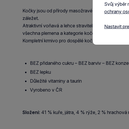
Svůj výběr 
Kočky jsou od přírody masožravé a náročné na rozman
ochrany os
záležet.
Atraktivní voňavá a lehce stravitelná dobrota nebo 
Nastavit pr
všechna plemena a kategorie koček.
Kompletní krmivo pro dospělé kočky.
BEZ přidaného cukru – BEZ barviv – BEZ konze
BEZ lepku
Důležité vitaminy a taurin
Vyrobeno v ČR
Složení:
41 % kuře, játra, 4 % rýže, 2 % hrachová 