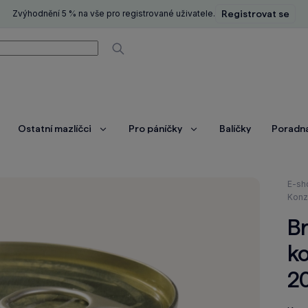
Zvýhodnění 5 % na vše pro registrované uživatele.
Registrovat se
í
Vyhledávat
Ostatní mazlíčci
Pro páníčky
Balíčky
Poradn
brazit
Zobrazit
Zobrazit
ce
více
více
Nach
E-sh
se
Konz
zde:
Br
k
2