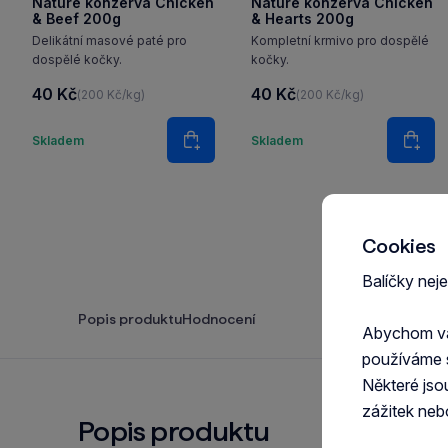
Nature konzerva Chicken
Nature konzerva Chicken
& Beef 200g
& Hearts 200g
Delikátní masové paté pro
Kompletní krmivo pro dospělé
dospělé kočky.
kočky.
40 Kč
40 Kč
(200 Kč/kg)
(200 Kč/kg)
Množství
Množstv
Skladem
Skladem
Do košíku
Do k
Cookies
Balíčky nej
Popis produktu
Hodnocení
Abychom vám
používáme 
Některé jso
zážitek neb
Popis produktu