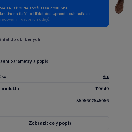
il
ve se, až bude zboží zase dostupné.
iknutím na tlačítko Hlídat dostupnost souhlasíš se
racováním osobních údajů
.
řidat do oblíbených
adní parametry a popis
čka
Brit
 produktu
110640
8595602545056
Zobrazit celý popis