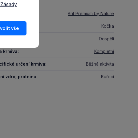
a
Zásady
duktová řada:
Brit Premium by Nature
 zvířete:
Kočka
volit vše
í kočky:
Dospělí
a krmiva:
Kompletní
ifické určení krmiva:
Běžná aktivita
ní zdroj proteinu:
Kuřecí