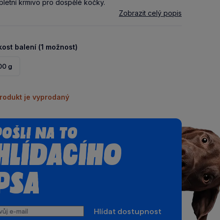
letní krmivo pro dospělé kočky.
Zobrazit celý popis
kost balení (1 možnost)
00 g
rodukt je vyprodaný
Pošli na to
hlídacího
psa
ůj
Hlídat dostupnost