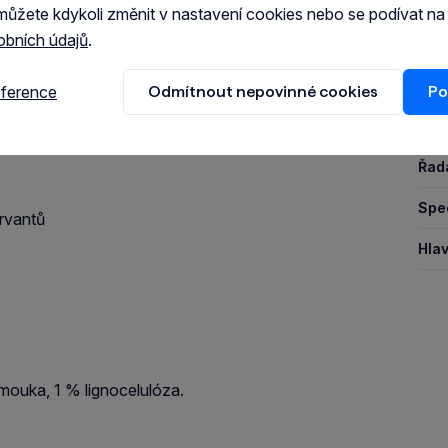
můžete kdykoli změnit v nastavení cookies nebo se podívat n
itou stravu. Na jejich jídelníčku je třeba si dát
obních údajů
.
Pro
Druh
příloha ke granulím pomůže doplnit tekutiny a potěší
eference
Odmítnout nepovinné cookies
Po
Stář
Řad
Spec
rvantů
Hlav
mouka, 1 % lignocelulóza.