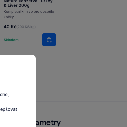
Nature konzerva Turkey
& Liver 200g
Kompletní krmivo pro dospělé
kočky.
40 Kč
(200 Kč/kg)
Množství
Skladem
Do košíku
edne,
lepšovat
echny parametry