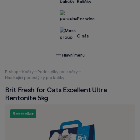
Balíčky
Poradna
O nás
Hlavní menu
Nacházíte
E-shop
Kočky
Podestýlky pro kočky
se
Hrudkující podestýlky pro kočky
zde:
Brit Fresh for Cats Excellent Ultra
Bentonite 5kg
Bestseller