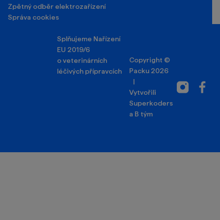
Zpětný odběr elektrozařízení
Správa cookies
Splňujeme Nařízení
EU 2019/6
Copyright ©
o veterinárních
Packu 2026
léčivých přípravcích
|
Instagram
Facebo
Vytvořili
Superkoders
a
B tým