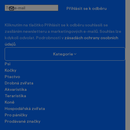
Tvůj
Přihlásit se k odběru
e-
mail
Kliknutím na tlačítko Příhlásit se k odběru souhlasíš se
zasíláním newsletteru a marketingových e-mailů. Souhlas lze
kdykoli odvolat. Podrobnosti v
zásadách ochrany osobních
údajů
.
Kategorie
Psi
Kočky
Ptactvo
Drobná zvířata
Akvaristika
Teraristika
Koně
Hospodářská zvířata
Pro páníčky
Prodávané značky