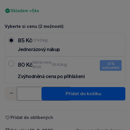
Skladem >5ks
Vyberte si cenu (2 možnosti)
85 Kč
(17 Kč/kg)
Jednorázový nákup
Běžná cena:
80 Kč
-5 %
(16 Kč/kg)
85 Kč
zvýhodnění
Zvýhodněná cena po přihlášení
Ušetři 5 Kč díky 5 % za
registraci
nebo
přihlášení
do Moje Packu.
Množství
Přidat do košíku
-
+
Přidat do oblíbených