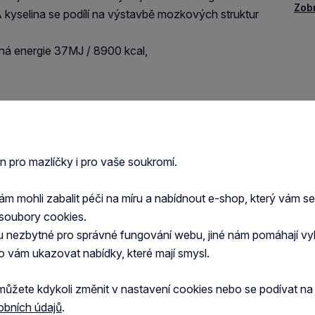
Zob
A kyselina se podílí na výstavbě mozkových struktur
ná energie 37MJ / 8900 kcal,
en pro mazlíčky i pro vaše soukromí.
 mohli zabalit péči na míru a nabídnout e-shop, který vám s
soubory cookies.
u nezbytné pro správné fungování webu, jiné nám pomáhají vy
o vám ukazovat nabídky, které mají smysl.
můžete kdykoli změnit v nastavení cookies nebo se podívat n
obních údajů
.