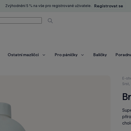
Zvýhodnění 5 % na vše pro registrované uživatele.
Registrovat se
í
Vyhledávat
Ostatní mazlíčci
Pro páníčky
Balíčky
Poradn
brazit
Zobrazit
Zobrazit
ce
více
více
Nach
E-sh
se
Srst,
zde:
Br
Supe
přír
chol