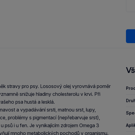
Vš
něk stravy pro psy. Lososový olej vyrovnává poměr
Pro
amně snižuje hladiny cholesterolu v krvi. Při
Druh
ašeho psa hustá a lesklá.
mavost a vypadávání srsti, matnou srst, lupy,
Spec
kce, problémy s pigmentací (nepřebarvuje srst),
u psů i u fen. Je vynikajícím zdrojem Omega 3
Apli
livňují mnoho metabolických pochodů v organismu.