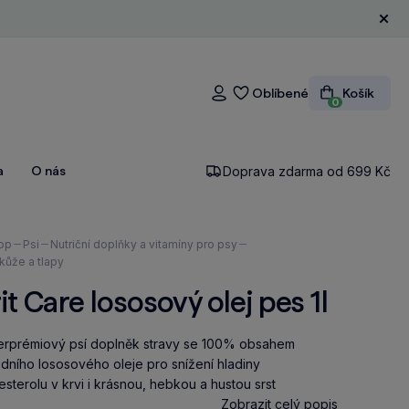
Zavří
Oblíbené
Košík
Přihlášení
0
a
O nás
Doprava zdarma od 699 Kč
ázíte
op
Psi
Nutriční doplňky a vitamíny pro psy
 kůže a tlapy
it Care lososový olej pes 1l
rprémiový psí doplněk stravy se 100% obsahem
odního lososového oleje pro snížení hladiny
esterolu v krvi i krásnou, hebkou a hustou srst
Zobrazit celý popis