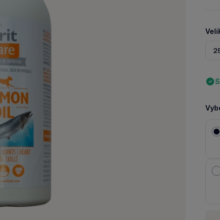
Veli
2
S
Vybe
Množ