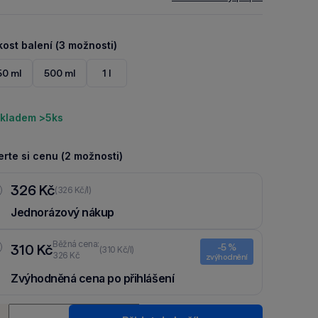
kost balení (3 možnosti)
50 ml
500 ml
1 l
kladem >5ks
rte si cenu (2 možnosti)
326 Kč
(326 Kč/l)
Jednorázový nákup
Běžná cena:
310 Kč
-5 %
(310 Kč/l)
326 Kč
zvýhodnění
Zvýhodněná cena po přihlášení
Ušetři 16 Kč díky 5 % za
registraci
nebo
přihlášení
do Moje
ství
Packu.