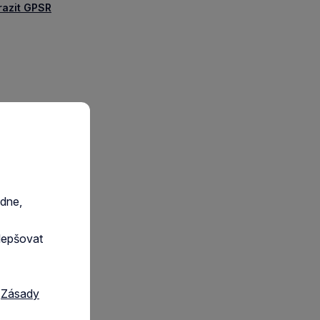
razit GPSR
edne,
lepšovat
a
Zásady