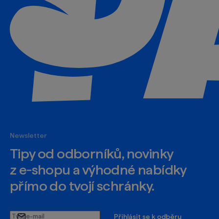
Newsletter
Tipy od odborníků, novinky
z e‑shopu a výhodné nabídky
přímo do tvojí schránky.
Tvůj
Přihlásit se k odběru