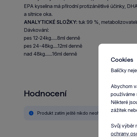
EPA kyselina má přírodní protizánětlivé účinky, DH
a sítnice oka.
ANALYTICKÉ SLOŽKY:
tuk 99 %, metabolizovatel
Dávkování:
pes 12-24kg.....8ml denně
pes 24-48kg....12ml denně
nad 48kg......16ml denně
Cookies
Balíčky nej
Abychom vám
Hodnocení
používáme 
Některé jso
zážitek neb
Produkt zatím ještě nikdo neohodnotil.
Svůj výběr 
ochrany os