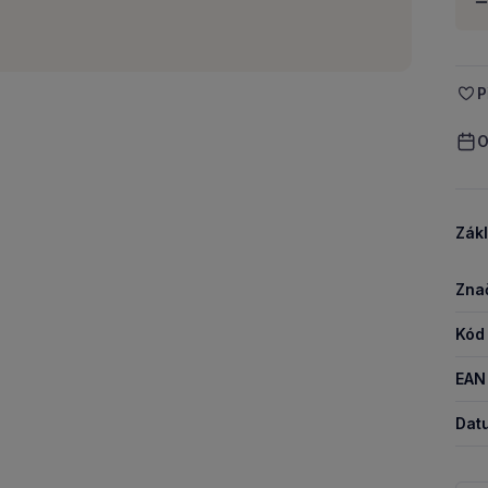
-
P
O
Zákl
Zna
Kód
EAN
Dat