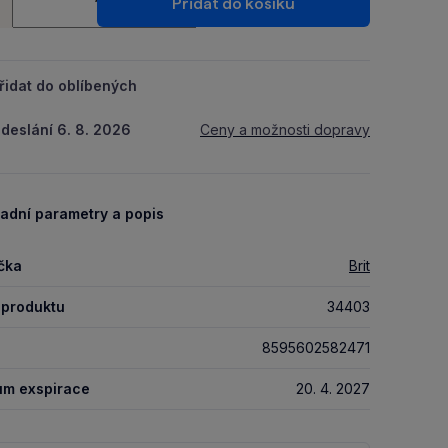
Přidat do košíku
+
řidat do oblíbených
deslání 6. 8. 2026
Ceny a možnosti dopravy
adní parametry a popis
čka
Brit
 produktu
34403
8595602582471
um exspirace
20. 4. 2027