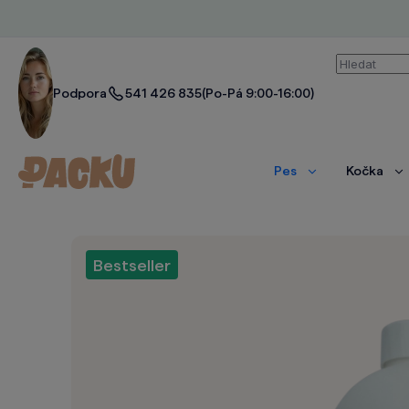
Vyhledáván
Podpora
541 426 835
(Po-Pá 9:00-16:00)
Pes
Kočka
Zobrazit
Zo
více
ví
Bestseller