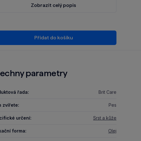
Zobrazit celý popis
Přidat do košíku
echny parametry
duktová řada:
Brit Care
 zvířete:
Pes
ifické určení:
Srst a kůže
kační forma:
Olej