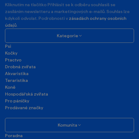
Kliknutím na tlačítko Příhlásit se k odběru souhlasíš se
zasíláním newsletteru a marketingových e-mailů. Souhlas lze
kdykoli odvolat. Podrobnosti v
zásadách ochrany osobních
údajů
.
Kategorie
Psi
Kočky
Ptactvo
Drobná zvířata
Akvaristika
Teraristika
Koně
Hospodářská zvířata
Pro páníčky
Prodávané značky
Komunita
Poradna