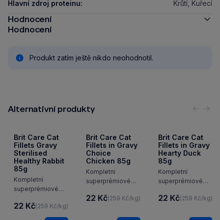
Hlavní zdroj proteinu:
Krůtí, Kuřecí
Hodnocení
Hodnocení
Produkt zatím ještě nikdo neohodnotil.
Alternativní produkty
Předc
Nás
Brit Care Cat
Brit Care Cat
Brit Care Cat
Fillets Gravy
Fillets in Gravy
Fillets in Gravy
Sterilised
Choice
Hearty Duck
Healthy Rabbit
Chicken 85g
85g
85g
Kompletní
Kompletní
Kompletní
superprémiové
superprémiové
superprémiové
bezobilné krmivo
bezobilné krmivo
22 Kč
22 Kč
(259 Kč/kg)
(259 Kč/kg)
bezobilné krmivo
pro dospělé
pro dospělé
22 Kč
(259 Kč/kg)
pro dospělé
kočky.
kočky.
kastrované kočky.