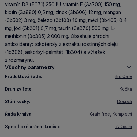
vitamín D3 (E671) 250 IU, vitamín E (3a700) 150 mg,
biotin (3a880) 0,5 mg, zinek (3b606) 12 mg, mangan
(3b502) 3 mg, železo (3b103) 10 mg, měď (3b405) 0,4
mg, jód (3b201) 0,7 mg, taurin (3a370) 500 mg, L-
methionin (3c305) 2 000 mg. Obsahuje přírodní
antioxidanty: tokoferoly z extraktu rostlinných olejů
(1b306), askorbyl-palmitát (1b304) a výtažek
z rozmarýnu.
Všechny parametry
Produktová řada:
Brit Care
Druh zvířete:
Kočka
Stáří kočky:
Dospělí
Řada krmiva:
Grain free
,
Kompletní
Specifické určení krmiva:
Zažívání