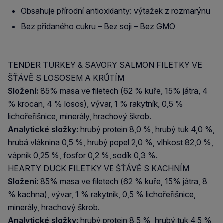
Obsahuje přírodní antioxidanty: výtažek z rozmarýnu
Bez přidaného cukru – Bez soji – Bez GMO
TENDER TURKEY & SAVORY SALMON FILETKY VE
ŠŤÁVĚ S LOSOSEM A KRŮTÍM
Složení:
85% masa ve filetech (62 % kuře, 15% játra, 4
% krocan, 4 % losos), vývar, 1 % rakytník, 0,5 %
lichořeřišnice, minerály, hrachový škrob.
Analytické složky:
hrubý protein 8,0 %, hrubý tuk 4,0 %,
hrubá vláknina 0,5 %, hrubý popel 2,0 %, vlhkost 82,0 %,
vápník 0,25 %, fosfor 0,2 %, sodík 0,3 %.
HEARTY DUCK FILETKY VE ŠŤÁVĚ S KACHNÍM
Složení:
85% masa ve filetech (62 % kuře, 15% játra, 8
% kachna), vývar, 1 % rakytník, 0,5 % lichořeřišnice,
minerály, hrachový škrob.
Analytické složky:
hrubý protein 8,5 %, hrubý tuk 4,5 %,