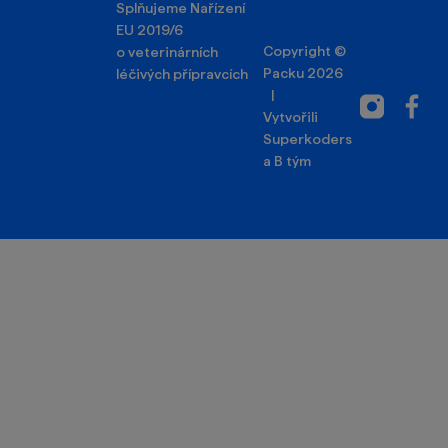
Splňujeme Nařízení
EU 2019/6
Copyright ©
o veterinárních
Packu 2026
léčivých přípravcích
|
Instagram
Facebo
Vytvořili
Superkoders
a
B tým