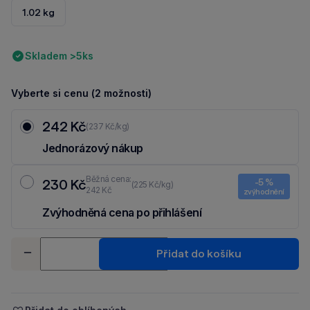
1.02 kg
Skladem >5ks
Vyberte si cenu (2 možnosti)
242 Kč
(237 Kč/kg)
Jednorázový nákup
Běžná cena:
230 Kč
-5 %
(225 Kč/kg)
242 Kč
zvýhodnění
Zvýhodněná cena po přihlášení
Ušetři 12 Kč díky 5 % za
registraci
nebo
přihlášení
do Moje Packu.
Množství
Přidat do košíku
-
+