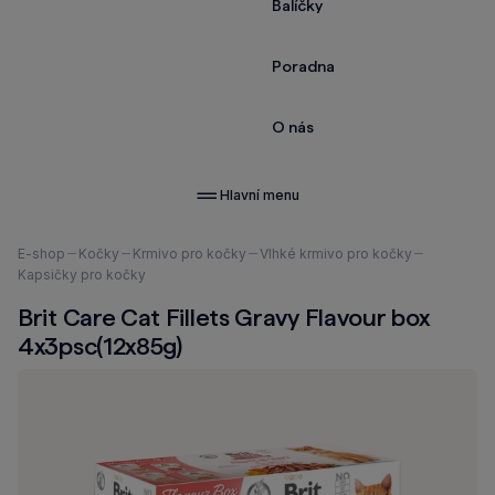
Balíčky
Poradna
O nás
Hlavní menu
Nacházíte
E-shop
Kočky
Krmivo pro kočky
Vlhké krmivo pro kočky
se
Kapsičky pro kočky
zde:
Brit Care Cat Fillets Gravy Flavour box
4x3psc(12x85g)