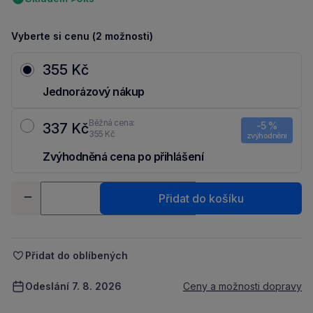
Vyberte si cenu (2 možnosti)
355 Kč
Jednorázový nákup
Běžná cena:
-5 %
337 Kč
355 Kč
zvýhodnění
Zvýhodněná cena po přihlášení
Ušetři 18 Kč díky 5 % za
registraci
nebo
přihlášení
do Moje Packu.
Množství
Přidat do košíku
-
+
Přidat do oblíbených
Odeslání 7. 8. 2026
Ceny a možnosti dopravy