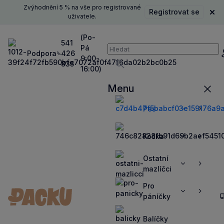
Zvýhodnění 5 % na vše pro registrované
Registrovat se
Zavř
uživatele.
(Po-
541
Pá
Vyhledávání
Podpora
426
P
9:00-
835
16:00)
Vyhledávat
Menu
Zavří
Pes
Zobrazit
Zobrazit
více
více
Kočka
Zobrazit
Zobrazit
více
více
Ostatní
Zobrazit
Zobrazit
mazlíčci
více
více
Pro
Zobrazit
Zobrazit
páníčky
více
více
Balíčky