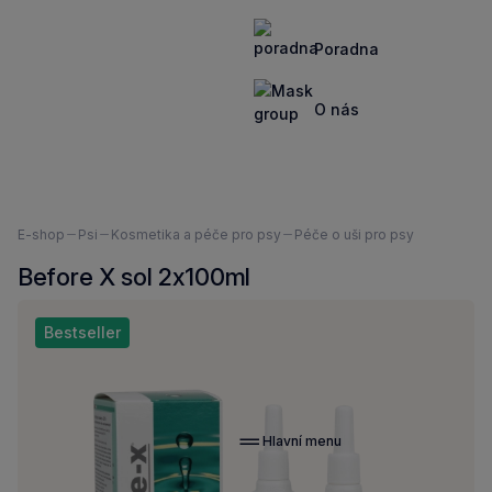
Poradna
O nás
Nacházíte
E-shop
Psi
Kosmetika a péče pro psy
Péče o uši pro psy
se
Before X sol 2x100ml
zde:
Bestseller
Hlavní menu