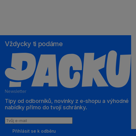
Vždycky ti podáme
Newsletter
Tipy od odborníků, novinky z e‑shopu a výhodné
nabídky přímo do tvojí schránky.
Tvůj
e-
Přihlásit se k odběru
mail