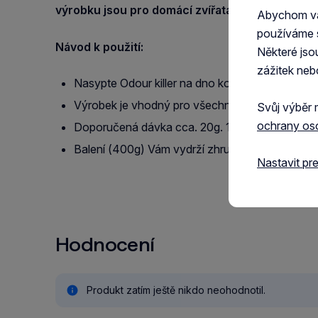
výrobku jsou pro domácí zvířata absolutně bez
Abychom vám
používáme 
Návod k použití:
Některé jso
zážitek neb
Nasypte Odour killer na dno kočičí toalety a po
Výrobek je vhodný pro všechny druhy kočkolitu
Svůj výběr 
ochrany os
Doporučená dávka cca. 20g. 1 dávka vydrží zhr
Balení (400g) Vám vydrží zhruba na 3 měsíce.
Nastavit pr
Hodnocení
Produkt zatím ještě nikdo neohodnotil.