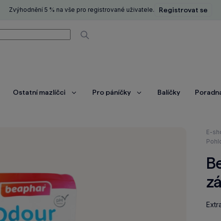
Zvýhodnění 5 % na vše pro registrované uživatele.
Registrovat se
í
Vyhledávat
Ostatní mazlíčci
Pro páníčky
Balíčky
Poradn
brazit
Zobrazit
Zobrazit
ce
více
více
Nach
E-sh
se
Pohl
zde:
B
z
Extr