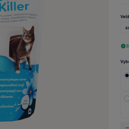
Veli
4
S
Vybe
Množ
-