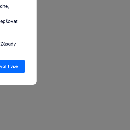
edne,
lepšovat
a
Zásady
volit vše