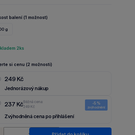
kost balení (1 možnost)
00 g
kladem 2ks
rte si cenu (2 možnosti)
249 Kč
Jednorázový nákup
Běžná cena:
237 Kč
-5 %
249 Kč
zvýhodnění
Zvýhodněná cena po přihlášení
Ušetři 12 Kč díky 5 % za
registraci
nebo
přihlášení
do Moje
ství
Packu.
Přidat do košíku
+