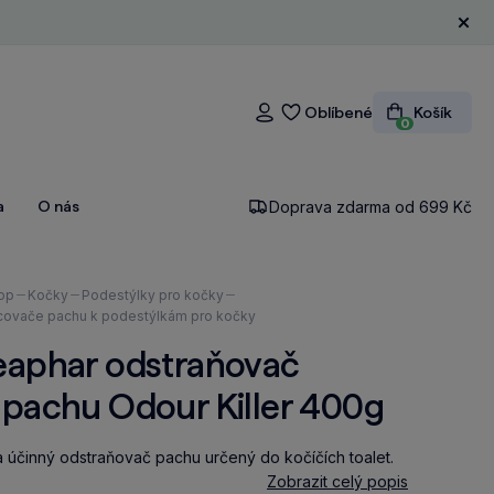
Zavří
Oblíbené
Košík
Přihlášení
0
a
O nás
Doprava zdarma od 699 Kč
ázíte
op
Kočky
Podestýlky pro kočky
covače pachu k podestýlkám pro kočky
eaphar odstraňovač
ápachu Odour Killer 400g
a účinný odstraňovač pachu určený do kočíčích toalet.
Zobrazit celý popis