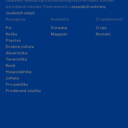
zasíláním newsletteru a marketingových e-mailů. Souhlas
lze kdykoli odvolat. Podrobnosti v
zásadách ochrany
osobních údajů
.
Kategorie
Komunita
O společnosti
Psi
Poradna
O nás
Kočky
Magazín
Kontakt
Ptactvo
Drobná zvířata
Akvaristika
Teraristika
Koně
Hospodářská
zvířata
Pro páníčky
Prodávané značky