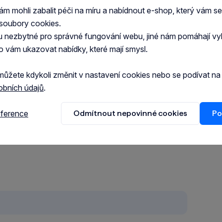
pečné.
 mohli zabalit péči na míru a nabídnout e-shop, který vám s
soubory cookies.
u nezbytné pro správné fungování webu, jiné nám pomáhají vy
o vám ukazovat nabídky, které mají smysl.
té vsypte Vámi používaný kočkolit.
.
můžete kdykoli změnit v nastavení cookies nebo se podívat n
obních údajů
.
uba 1 týden pro 1 kočku.
eference
Odmítnout nepovinné cookies
Po