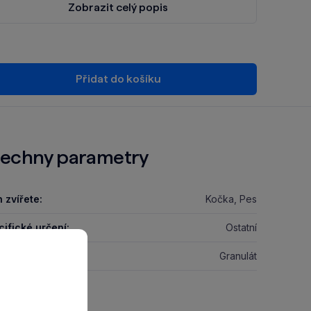
Zobrazit celý popis
Přidat do košíku
echny parametry
 zvířete:
Kočka, Pes
ifické určení:
Ostatní
kační forma:
Granulát
razit GPSR