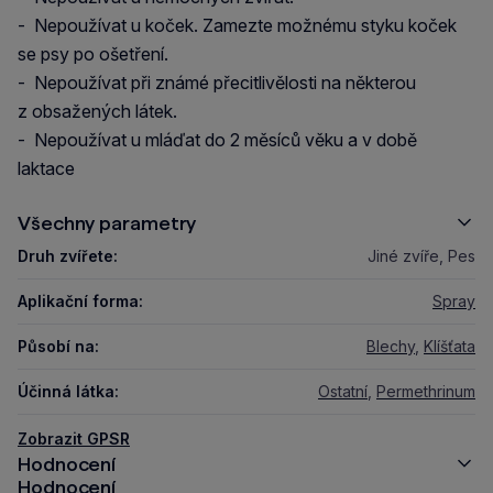
- Nepoužívat u koček. Zamezte možnému styku koček
se psy po ošetření.
- Nepoužívat při známé přecitlivělosti na některou
z obsažených látek.
- Nepoužívat u mláďat do 2 měsíců věku a v době
laktace
Všechny parametry
Druh zvířete:
Jiné zvíře, Pes
Aplikační forma:
Spray
Působí na:
Blechy
,
Klíšťata
Účinná látka:
Ostatní
,
Permethrinum
Zobrazit GPSR
Hodnocení
Hodnocení