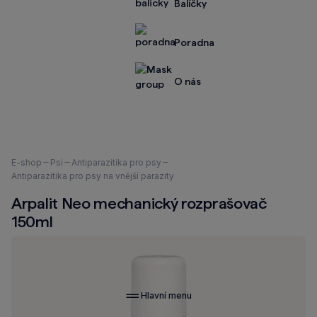
Balíčky
Poradna
O nás
Nacházíte
E-shop
Psi
Antiparazitika pro psy
se
Antiparazitika pro psy na vnější parazity
zde:
Arpalit Neo mechanický rozprašovač
150ml
Hlavní menu