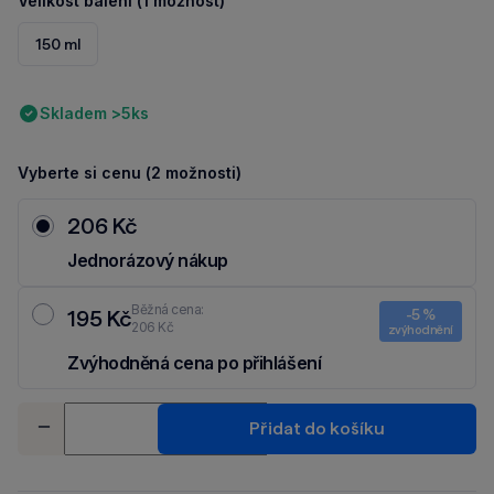
Velikost balení (1 možnost)
150 ml
Skladem >5ks
Vyberte si cenu (2 možnosti)
206 Kč
Jednorázový nákup
Běžná cena:
195 Kč
-5 %
206 Kč
zvýhodnění
Zvýhodněná cena po přihlášení
Ušetři 11 Kč díky 5 % za
registraci
nebo
přihlášení
do Moje Packu.
Množství
Přidat do košíku
-
+