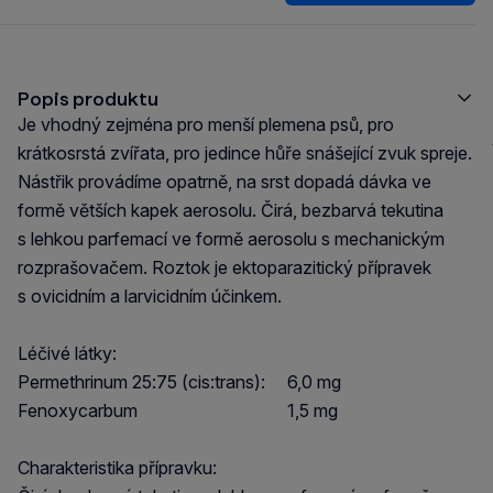
Popis produktu
Je vhodný zejména pro menší plemena psů, pro
krátkosrstá zvířata, pro jedince hůře snášející zvuk spreje.
Nástřik provádíme opatrně, na srst dopadá dávka ve
formě větších kapek aerosolu. Čirá, bezbarvá tekutina
s lehkou parfemací ve formě aerosolu s mechanickým
rozprašovačem. Roztok je ektoparazitický přípravek
s ovicidním a larvicidním účinkem.
Léčivé látky:
Permethrinum 25:75 (cis:trans): 6,0 mg
Fenoxycarbum 1,5 mg
Charakteristika přípravku: