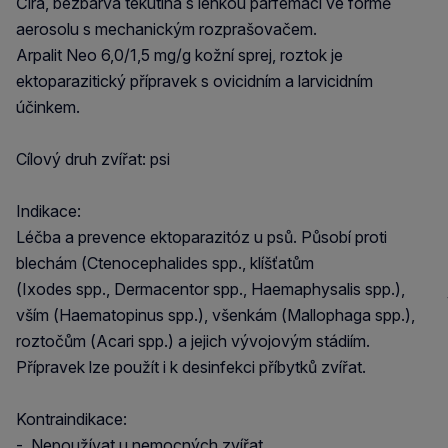
Čirá, bezbarvá tekutina s lehkou parfemací ve formě
aerosolu s mechanickým rozprašovačem.
Arpalit Neo 6,0/1,5 mg/g kožní sprej, roztok je
ektoparazitický přípravek s ovicidním a larvicidním
účinkem.
Cílový druh zvířat: psi
Indikace:
Léčba a prevence ektoparazitóz u psů. Působí proti
blechám (Ctenocephalides spp., klíšťatům
(Ixodes spp., Dermacentor spp., Haemaphysalis spp.),
vším (Haematopinus spp.), všenkám (Mallophaga spp.),
roztočům (Acari spp.) a jejich vývojovým stádiím.
Přípravek lze použít i k desinfekci příbytků zvířat.
Kontraindikace:
- Nepoužívat u nemocných zvířat.