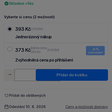
Skladem >5ks
Vyberte si cenu (2 možnosti)
393 Kč
(3 Kč/tbl)
Jednorázový nákup
Běžná cena:
373 Kč
-5 %
(3 Kč/tbl)
393 Kč
zvýhodnění
Zvýhodněná cena po přihlášení
Ušetři 20 Kč díky 5 % za
registraci
nebo
přihlášení
do Moje Packu.
Množství
Přidat do košíku
-
+
Přidat do oblíbených
Odeslání 10. 8. 2026
Ceny a možnosti dopravy