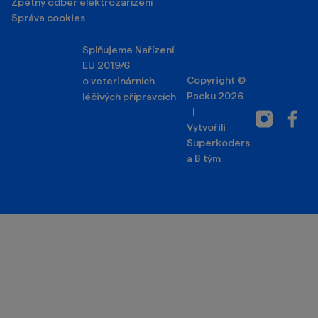
Zpětný odběr elektrozařízení
Správa cookies
Splňujeme Nařízení
EU 2019/6
Copyright ©
o veterinárních
Packu 2026
léčivých přípravcích
|
Instagram
Facebo
Vytvořili
Superkoders
a
B tým