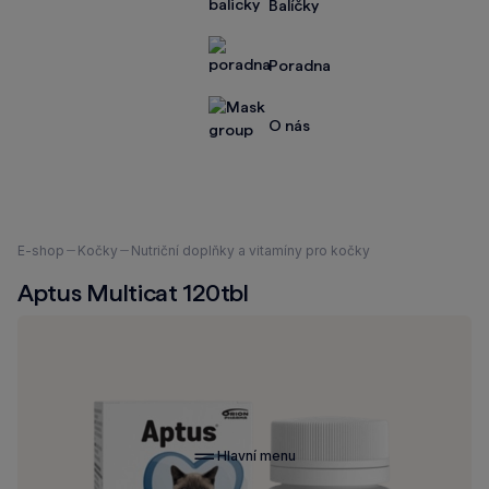
Balíčky
Poradna
O nás
Nacházíte
E-shop
Kočky
Nutriční doplňky a vitamíny pro kočky
se
Aptus Multicat 120tbl
zde:
Hlavní menu