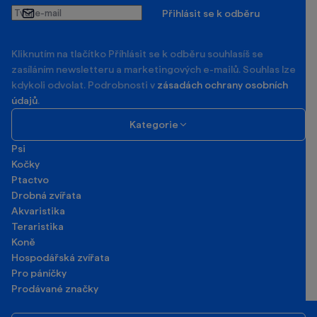
Tvůj
Přihlásit se k odběru
e-
mail
Kliknutím na tlačítko Příhlásit se k odběru souhlasíš se
zasíláním newsletteru a marketingových e-mailů. Souhlas lze
kdykoli odvolat. Podrobnosti v
zásadách ochrany osobních
údajů
.
Kategorie
Psi
Kočky
Ptactvo
Drobná zvířata
Akvaristika
Teraristika
Koně
Hospodářská zvířata
Pro páníčky
Prodávané značky