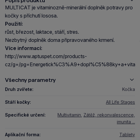
Popis produktu
MULTICAT je vitaminozně-minerální doplněk potravy pro
kočky s příchutí lososa.
Použití:
růst, březost, laktace, stáří, stres.
Nezbytný doplněk doma připravovaného krmení.
Více informací:
http://www.aptuspet.com/products-
cz/g=/pg=Energetick%C3%A9+dopl%C5%88ky+a+vitamin
Všechny parametry
Druh zvířete:
Kočka
Stáří kočky:
All Life Stages
Specifické určení:
Multivitamin
,
Zátěž, rekonvalescence,
imunita ...
Aplikační forma:
Tablety