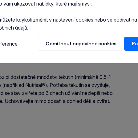
o vám ukazovat nabídky, které mají smysl.
odě. Jedna tableta váží 0,7 g. Při dlouhodobém
můžete kdykoli změnit v nastavení cookies nebo se podívat n
né substance, například souběžně podávané léky,
obních údajů
.
ttapectin dříve než tři hodiny po medikaci.
eference
Odmítnout nepovinné cookies
Po
ozici dostatečné množství tekutin (minimálně 0,5-1
(například Nutrisal®). Potřeba tekutin se zvyšuje,
ud se stav zvířete po 3 dnech užívání nezlepší nebo
ře. Uchovávejte mimo dosah a dohled dětí a zvířat.