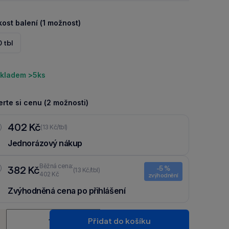
kost balení (1 možnost)
 tbl
kladem >5ks
rte si cenu (2 možnosti)
402 Kč
(13 Kč/tbl)
Jednorázový nákup
Běžná cena:
382 Kč
-5 %
(13 Kč/tbl)
402 Kč
zvýhodnění
Zvýhodněná cena po přihlášení
Ušetři 20 Kč díky 5 % za
registraci
nebo
přihlášení
do Moje
ství
Packu.
Přidat do košíku
+