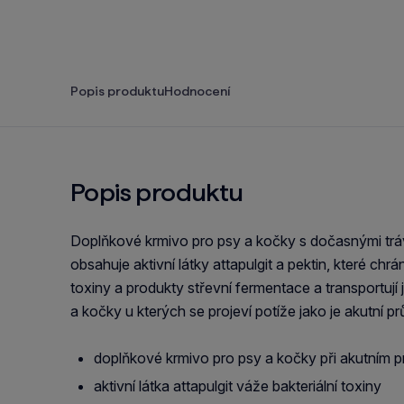
Popis produktu
Hodnocení
Popis produktu
Doplňkové krmivo pro psy a kočky s dočasnými tr
obsahuje aktivní látky attapulgit a pektin, které chr
toxiny a produkty střevní fermentace a transportují j
a kočky u kterých se projeví potíže jako je akutní pr
doplňkové krmivo pro psy a kočky při akutním p
aktivní látka attapulgit váže bakteriální toxiny