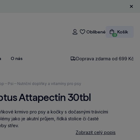
Zavří
Oblíbené
Košík
Přihlášení
0
a
O nás
Doprava zdarma od 699 Kč
ázíte
op
Psi
Nutriční doplňky a vitamíny pro psy
tus Attapectin 30tbl
ňkové krmivo pro psy a kočky s dočasnými trávicími
lémy jako je akutní průjem, řídká stolice či časté
by střev.
Zobrazit celý popis