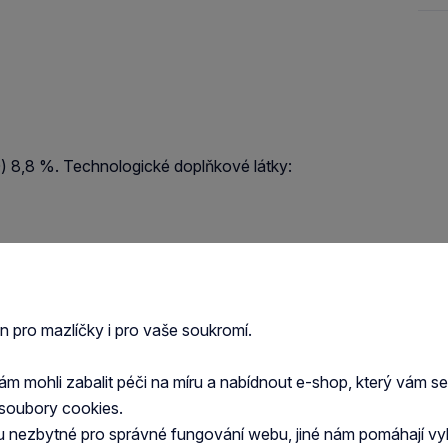
0) 8,8 %. Technologické doplňkové látky:
en pro mazlíčky i pro vaše soukromí.
8 až 12 hodin) po dobu 2-3 dnů.
aždých 8 až 12 hodin) po dobu 2-3 dnů.
 mohli zabalit péči na míru a nabídnout e-shop, který vám s
soubory cookies.
ých 8 až 12 hodin) po dobu 2-3 dnů.
u nezbytné pro správné fungování webu, jiné nám pomáhají vy
hodin) po dobu 2-3 dnů.