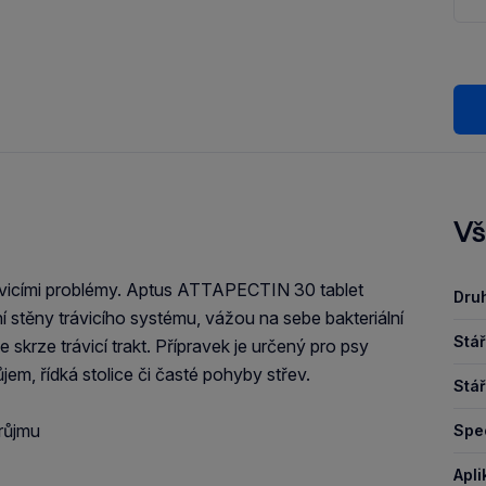
Vš
ávicími problémy. Aptus ATTAPECTIN 30 tablet
Druh
ání stěny trávicího systému, vážou na sebe bakteriální
Stář
e skrze trávicí trakt. Přípravek je určený pro psy
ůjem, řídká stolice či časté pohyby střev.
Stář
růjmu
Spec
Apli