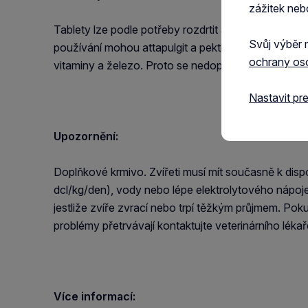
zážitek neb
Tablety lze podle potřeby rozdrtit a rozpustit ve v
Svůj výběr 
používání mohou attapulgit a pektin vázat i užiteč
ochrany os
vitaminy a železo. Proto se nedoporučuje podávat A
Nastavit pr
Upozornění:
Doplňkové krmivo. Zvířeti musí mít současně k disp
dcl/kg/den), vody nebo lépe elektrolytového nápoje 
jestliže zvíře zvrací nebo trpí těžkým průjmem. Pok
problémy přetrvávají kontaktujte veterinárního léka
Více informací: