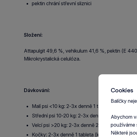
pektin chrání střevní sliznici
Složení:
Attapulgit 49,6 %, vehikulum 41,6 %, pektin (E 44
Mikrokrystalická celulóza.
Cookies
Dávkování:
Balíčky nej
Malí psi <10 kg: 2-3x denně 1 tableta (každých 
Střední psi 10-20 kg: 2-3x denně 1-2 tablety (k
Abychom vám
používáme 
Velcí psi >20 kg: 2-3x denně 2-3 tablety (každ
Některé jso
Kočky: 2-3x denně 1 tableta (každých 8 až 12 