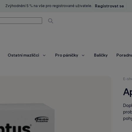
Zvýhodnění 5 % na vše pro registrované uživatele.
Registrovat se
í
Vyhledávat
Ostatní mazlíčci
Pro páníčky
Balíčky
Poradn
brazit
Zobrazit
Zobrazit
ce
více
více
Nach
E-sh
se
Ap
zde:
Dopl
prob
pohy