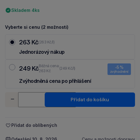
Skladem 4ks
Vyberte si cenu (2 možnosti)
263 Kč
(263 Kč/l)
Jednorázový nákup
Běžná cena:
249 Kč
-5 %
(249 Kč/l)
263 Kč
zvýhodnění
Zvýhodněná cena po přihlášení
Ušetři 14 Kč díky 5 % za
registraci
nebo
přihlášení
do Moje Packu.
Množství
Přidat do košíku
-
+
Přidat do oblíbených
Odeslání 10. 8. 2026
Ceny a možnosti dopravy