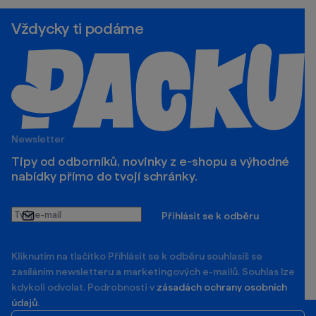
Vždycky ti podáme
Newsletter
Tipy od odborníků, novinky z e‑shopu a výhodné
nabídky přímo do tvojí schránky.
Tvůj
Přihlásit se k odběru
e-
mail
Kliknutím na tlačítko Příhlásit se k odběru souhlasíš se
zasíláním newsletteru a marketingových e-mailů. Souhlas lze
kdykoli odvolat. Podrobnosti v
zásadách ochrany osobních
údajů
.