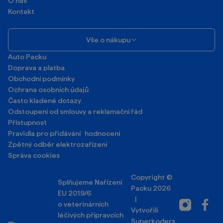
O nás
Kontakt
Vše o nákupu
Auto Packu
Doprava a platba
Obchodní podmínky
Ochrana osobních údajů
Často kladené dotazy
Odstoupení od smlouvy a reklamační řád
Přístupnost
Pravidla pro přidávání hodnocení
Zpětný odběr elektrozařízení
Správa cookies
Copyright ©
Splňujeme Nařízení
Packu 2026
EU 2019/6
|
Instagram
Facebo
o veterinárních
Vytvořili
léčivých přípravcích
Superkoders