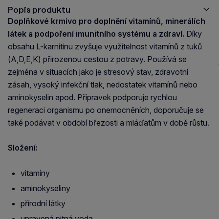
Popis produktu
Doplňkové krmivo pro doplnění vitamínů, minerálích
látek a podpoření imunitního systému a zdraví.
Díky
obsahu L-karnitinu zvyšuje využitelnost vitamínů z tuků
(A,D,E,K) přirozenou cestou z potravy. Používá se
zejména v situacích jako je stresový stav, zdravotní
zásah, vysoký infekční tlak, nedostatek vitamínů nebo
aminokyselin apod. Přípravek podporuje rychlou
regeneraci organismu po onemocněních, doporučuje se
také podávat v období březosti a mláďatům v době růstu.
Složení:
vitamíny
aminokyseliny
přírodní látky
upravená pitná voda