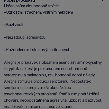
Popis produktu
Určen psům dlouhodobě trpícím:
•Úzkostmi, strachem, vnitřním neklidem
•Bázlivostí
•Nežádoucí agresivitou
•Každodenními stresovými situacemi
Allegris je přípravek s obsahem esenciální aminokyseliny
l-tryptofan, která je prekursorem neurohormonů
serotoninu a melatoninu, tzv. hormonů dobré nálady.
Allegris stimuluje produkci serotoninu. Nedostatek
serotoninu se projevuje širokou škálou
psychoneurotických problémů. Patří k nim podrážděné
chování, neopodstatněná agresivita, úzkosti a bázlivost,
neadekvátní reakce na stresové situace.