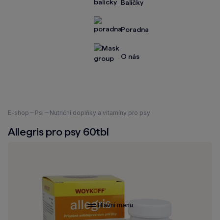
Balíčky
Poradna
O nás
Nacházíte
E-shop
Psi
Nutriční doplňky a vitamíny pro psy
se
Allegris pro psy 60tbl
zde:
Hlavní menu