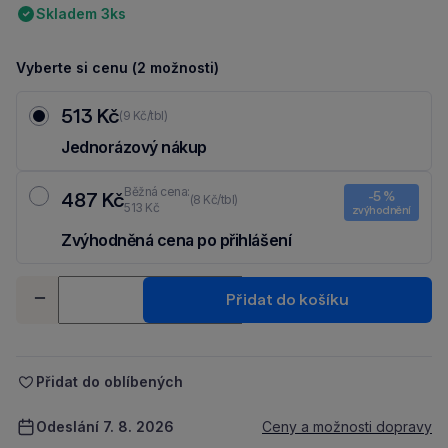
Skladem 3ks
Vyberte si cenu (2 možnosti)
513 Kč
(9 Kč/tbl)
Jednorázový nákup
Běžná cena:
487 Kč
-5 %
(8 Kč/tbl)
513 Kč
zvýhodnění
Zvýhodněná cena po přihlášení
Ušetři 26 Kč díky 5 % za
registraci
nebo
přihlášení
do Moje Packu.
Množství
Přidat do košíku
-
+
Přidat do oblíbených
Odeslání 7. 8. 2026
Ceny a možnosti dopravy