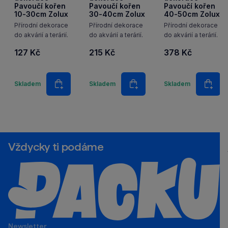
Pavoučí kořen
Pavoučí kořen
Pavoučí kořen
10-30cm Zolux
30-40cm Zolux
40-50cm Zolux
Přírodní dekorace
Přírodní dekorace
Přírodní dekorace
do akvárií a terárií.
do akvárií a terárií.
do akvárií a terárií.
127 Kč
215 Kč
378 Kč
Množství
Množství
Množstv
Skladem
Skladem
Skladem
Do košíku
Do košíku
Do k
Vždycky ti podáme
Newsletter