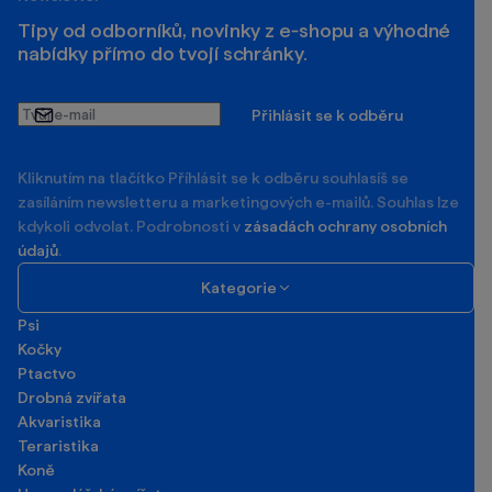
Tipy od odborníků, novinky z e‑shopu a výhodné
nabídky přímo do tvojí schránky.
Tvůj
Přihlásit se k odběru
e-
mail
Kliknutím na tlačítko Příhlásit se k odběru souhlasíš se
zasíláním newsletteru a marketingových e-mailů. Souhlas lze
kdykoli odvolat. Podrobnosti v
zásadách ochrany osobních
údajů
.
Kategorie
Psi
Kočky
Ptactvo
Drobná zvířata
Akvaristika
Teraristika
Koně