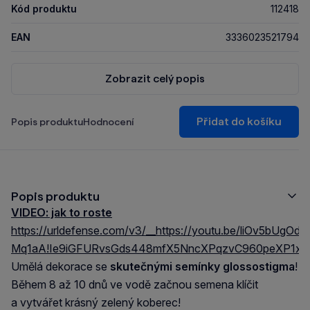
Kód produktu
112418
EAN
3336023521794
Zobrazit celý popis
Přidat do košíku
Popis produktu
Hodnocení
Popis produktu
VIDEO: jak to roste
https://urldefense.com/v3/__https://youtu.be/liOv5bUgOdo
Mq1aA!Ie9iGFURvsGds448mfX5NncXPqzvC960peXP1x
Umělá dekorace se
skutečnými semínky glossostigma
!
Během 8 až 10 dnů ve vodě začnou semena klíčit
a vytvářet krásný zelený koberec!