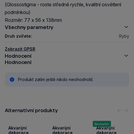
(Glossostigma - roste středně rychle, kvalitní osvětlení
podmínkou)
Rozměr: 77 x 56 x 138mm
Všechny parametry
Druh zvířete:
Ryby
Zobrazit GPSR
Hodnocení
Hodnocení
Produkt zatím ještě nikdo neohodnotil.
Alternativní produkty
Předc
Nás
Bestseller
Akvarijní
Akvarijní
Akvarijní
dekorace
dekorace
dekorace