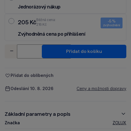
Jednorázový nákup
Běžná cena:
205 Kč
-5 %
216 Kč
zvýhodnění
Zvýhodněná cena po přihlášení
Ušetři 11 Kč díky 5 % za
registraci
nebo
přihlášení
do Moje Packu.
Množství
Přidat do košíku
-
+
Přidat do oblíbených
Odeslání 10. 8. 2026
Ceny a možnosti dopravy
Základní parametry a popis
Značka
ZOLUX