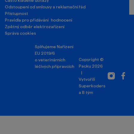
Často kladené dotazy
Odstoupení od smlouvy a reklamační řád
Přístupnost
Pravidla pro přidávání hodnocení
Zpětný odběr elektrozařízení
Správa cookies
Splňujeme Nařízení
EU 2019/6
Copyright ©
o veterinárních
Packu 2026
léčivých přípravcích
|
Instagram
Facebo
Vytvořili
Superkoders
a
B tým