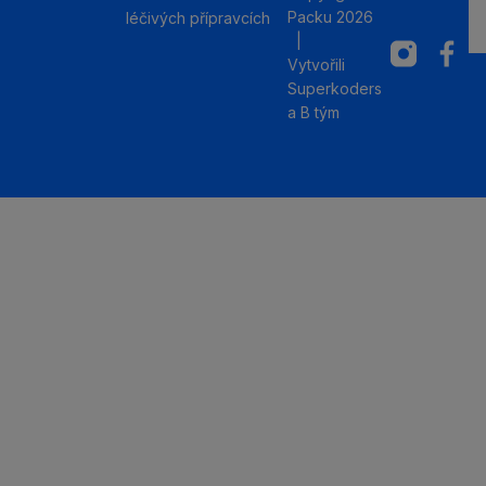
Packu 2026
léčivých přípravcích
|
Instagram
Facebo
Vytvořili
Superkoders
a
B tým