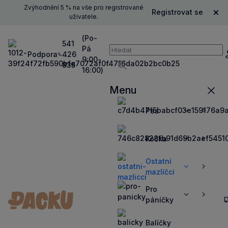
Zvýhodnění 5 % na vše pro registrované
Registrovat se
Zavř
uživatele.
(Po-
541
Pá
Vyhledávání
Podpora
426
P
9:00-
835
16:00)
Vyhledávat
Menu
Zavří
Pes
Zobrazit
Zobrazit
více
více
Kočka
Zobrazit
Zobrazit
více
více
Ostatní
Zobrazit
Zobrazit
mazlíčci
více
více
Pro
Zobrazit
Zobrazit
páníčky
více
více
Balíčky