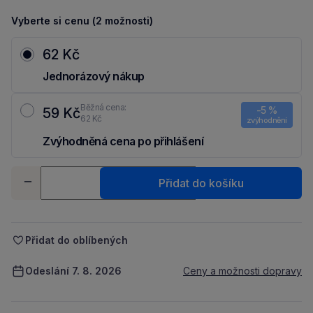
Vyberte si cenu (2 možnosti)
62 Kč
Jednorázový nákup
Běžná cena:
-5 %
59 Kč
62 Kč
zvýhodnění
Zvýhodněná cena po přihlášení
Ušetři 3 Kč díky 5 % za
registraci
nebo
přihlášení
do Moje Packu.
Množství
Přidat do košíku
-
+
Přidat do oblíbených
Odeslání 7. 8. 2026
Ceny a možnosti dopravy