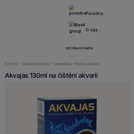
Poradna
O nás
Hlavní menu
Nacházíte
E-shop
Ostatní mazlíčci
Teraristika
Péče o terária
se
Akvajas 130ml na čištění akvarií
zde: