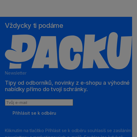
Vždycky ti podáme
Newsletter
Tipy od odborníků, novinky z e‑shopu a výhodné
nabídky přímo do tvojí schránky.
Tvůj
e-
Přihlásit se k odběru
mail
Kliknutím na tlačítko Příhlásit se k odběru souhlasíš se zasíláním