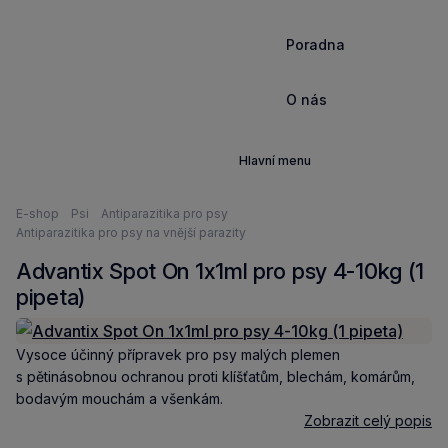
Poradna
O nás
Hlavní menu
Nacházíte
E-shop
Psi
Antiparazitika pro psy
se
Antiparazitika pro psy na vnější parazity
zde:
Advantix Spot On 1x1ml pro psy 4-10kg (1
pipeta)
Vysoce účinný přípravek pro psy malých plemen
s pětinásobnou ochranou proti klíšťatům, blechám, komárům,
bodavým mouchám a všenkám.
Zobrazit celý popis