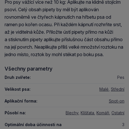
Pro psy vážící více než 10 kg: Aplikujte na klidně stojícím
psovi. Celý obsah pipety by měl být aplikován
rovnoměrně ve čtyřech kápnutích na hřbetu psa od
ramen po kořen ocasu. Při každém kápnutí rozhrňte srst,
až je viditelná kůže. Přiložte ústí pipety přímo na kůži
a stisknutím pipety aplikujte příslušnou část obsahu přímo
na její povrch. Neaplikujte příliš velké množství roztoku na
jedno místo, roztok by mohl stékat po boku psa.
Všechny parametry
Druh zvířete:
Pes
Velikost psa:
Malé
,
Střední
Aplikační forma:
Spot-on
Působí na:
Blechy
,
Klíšťata
,
Komáři
,
Ostatní
Optimální doba účinnosti na
3