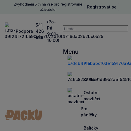
Zvýhodnění 5 % na vše pro registrované
Registrovat se
Zavř
uživatele.
(Po-
541
Pá
Vyhledávání
Podpora
426
P
9:00-
835
16:00)
Vyhledávat
Menu
Zavří
Pes
Zobrazit
Zobrazit
více
více
Kočka
Zobrazit
Zobrazit
více
více
Ostatní
Zobrazit
Zobrazit
mazlíčci
více
více
Pro
Zobrazit
Zobrazit
páníčky
více
více
Balíčky