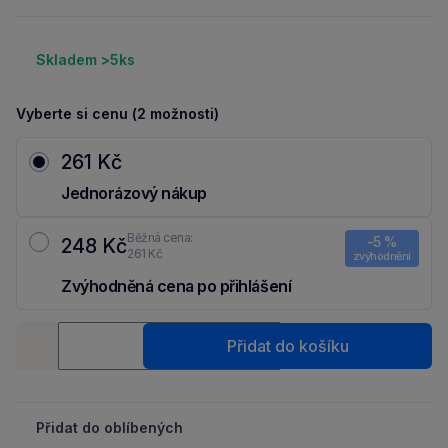
Skladem >5ks
Vyberte si cenu (2 možnosti)
261 Kč
Jednorázový nákup
Běžná cena:
-5 %
248 Kč
261 Kč
zvýhodnění
Zvýhodněná cena po přihlášení
Ušetři 13 Kč díky 5 % za
registraci
nebo
přihlášení
do Moje Packu.
Množství
Přidat do košíku
-
+
Přidat do oblíbených