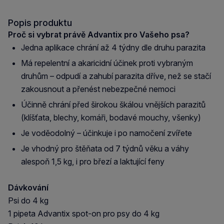
Popis produktu
Proč si vybrat právě Advantix pro Vašeho psa?
Jedna aplikace chrání až 4 týdny dle druhu parazita
Má repelentní a akaricidní účinek proti vybraným
druhům – odpudí a zahubí parazita dříve, než se stačí
zakousnout a přenést nebezpečné nemoci
Účinně chrání před širokou škálou vnějších parazitů
(klíšťata, blechy, komáři, bodavé mouchy, všenky)
Je voděodolný – účinkuje i po namočení zvířete
Je vhodný pro štěňata od 7 týdnů věku a váhy
alespoň 1,5 kg, i pro březí a laktující feny
Dávkování
Psi do 4 kg
1 pipeta Advantix spot-on pro psy do 4 kg