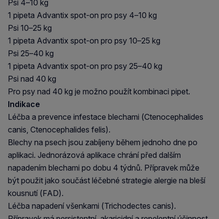
Psi 4–10 kg
1 pipeta Advantix spot-on pro psy 4–10 kg
Psi 10–25 kg
1 pipeta Advantix spot-on pro psy 10–25 kg
Psi 25–40 kg
1 pipeta Advantix spot-on pro psy 25–40 kg
Psi nad 40 kg
Pro psy nad 40 kg je možno použít kombinaci pipet.
Indikace
Léčba a prevence infestace blechami (Ctenocephalides
canis, Ctenocephalides felis).
Blechy na psech jsou zabíjeny během jednoho dne po
aplikaci. Jednorázová aplikace chrání před dalším
napadením blechami po dobu 4 týdnů. Přípravek může
být použit jako součást léčebné strategie alergie na bleší
kousnutí (FAD).
Léčba napadení všenkami (Trichodectes canis).
Přípravek má persistentní, akaricidní a repelentní účinnost