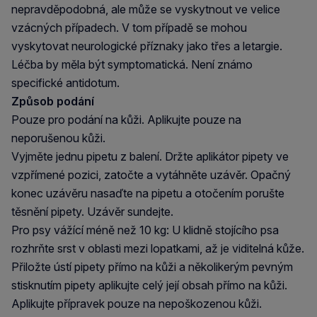
nepravděpodobná, ale může se vyskytnout ve velice
vzácných případech. V tom případě se mohou
vyskytovat neurologické příznaky jako třes a letargie.
Léčba by měla být symptomatická. Není známo
specifické antidotum.
Způsob podání
Pouze pro podání na kůži. Aplikujte pouze na
neporušenou kůži.
Vyjměte jednu pipetu z balení. Držte aplikátor pipety ve
vzpřímené pozici, zatočte a vytáhněte uzávěr. Opačný
konec uzávěru nasaďte na pipetu a otočením porušte
těsnění pipety. Uzávěr sundejte.
Pro psy vážící méně než 10 kg: U klidně stojícího psa
rozhrňte srst v oblasti mezi lopatkami, až je viditelná kůže.
Přiložte ústí pipety přímo na kůži a několikerým pevným
stisknutím pipety aplikujte celý její obsah přímo na kůži.
Aplikujte přípravek pouze na nepoškozenou kůži.