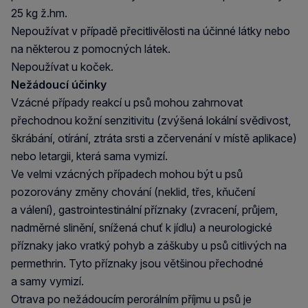
25 kg ž.hm.
Nepoužívat v případě přecitlivělosti na účinné látky nebo
na některou z pomocných látek.
Nepoužívat u koček.
Nežádoucí účinky
Vzácné případy reakcí u psů mohou zahrnovat
přechodnou kožní senzitivitu (zvýšená lokální svědivost,
škrábání, otírání, ztráta srsti a zčervenání v místě aplikace)
nebo letargii, která sama vymizí.
Ve velmi vzácných případech mohou být u psů
pozorovány změny chování (neklid, třes, kňučení
a válení), gastrointestinální příznaky (zvracení, průjem,
nadměrné slinění, snížená chuť k jídlu) a neurologické
příznaky jako vratký pohyb a záškuby u psů citlivých na
permethrin. Tyto příznaky jsou většinou přechodné
a samy vymizí.
Otrava po nežádoucím perorálním příjmu u psů je