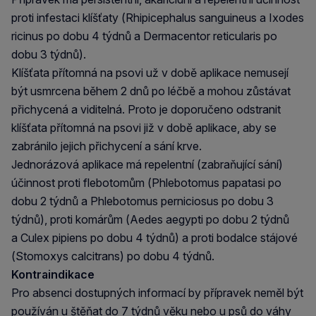
proti infestaci klíšťaty (Rhipicephalus sanguineus a Ixodes
ricinus po dobu 4 týdnů a Dermacentor reticularis po
dobu 3 týdnů).
Klíšťata přítomná na psovi už v době aplikace nemusejí
být usmrcena během 2 dnů po léčbě a mohou zůstávat
přichycená a viditelná. Proto je doporučeno odstranit
klíšťata přítomná na psovi již v době aplikace, aby se
zabránilo jejich přichycení a sání krve.
Jednorázová aplikace má repelentní (zabraňující sání)
účinnost proti flebotomům (Phlebotomus papatasi po
dobu 2 týdnů a Phlebotomus perniciosus po dobu 3
týdnů), proti komárům (Aedes aegypti po dobu 2 týdnů
a Culex pipiens po dobu 4 týdnů) a proti bodalce stájové
(Stomoxys calcitrans) po dobu 4 týdnů.
Kontraindikace
Pro absenci dostupných informací by přípravek neměl být
používán u štěňat do 7 týdnů věku nebo u psů do váhy