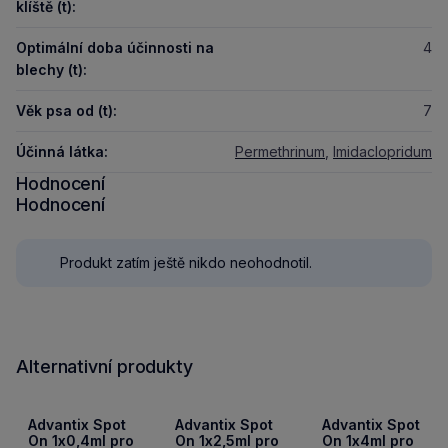
klíště (t):
Optimální doba účinnosti na
4
blechy (t):
Věk psa od (t):
7
Účinná látka:
Permethrinum
,
Imidaclopridum
Hodnocení
Hodnocení
Produkt zatím ještě nikdo neohodnotil.
Alternativní produkty
Předc
Nás
Advantix Spot
Advantix Spot
Advantix Spot
On 1x0,4ml pro
On 1x2,5ml pro
On 1x4ml pro