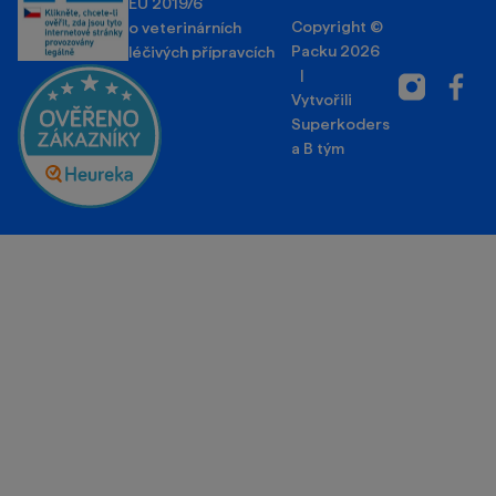
EU 2019/6
Copyright ©
o veterinárních
Packu 2026
léčivých přípravcích
|
Instagram
Facebo
Vytvořili
Superkoders
a
B tým