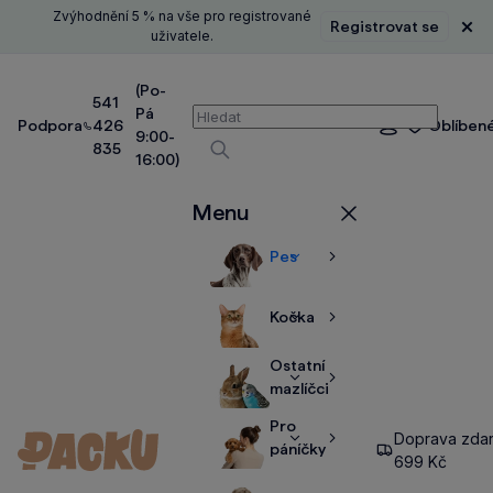
Zvýhodnění 5 % na vše pro registrované
Registrovat se
Zavř
uživatele.
(Po-
541
Pá
Vyhledávání
Podpora
426
Oblíben
Přihlášení
9:00-
835
16:00)
Vyhledávat
Menu
Zavřít
Pes
Zobrazit
Zobrazit
více
více
Kočka
Zobrazit
Zobrazit
více
více
Ostatní
Zobrazit
Zobrazit
mazlíčci
více
více
Pro
Doprava zda
Zobrazit
Zobrazit
páníčky
699 Kč
více
více