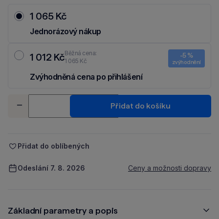
1 065 Kč
Jednorázový nákup
Běžná cena:
1 012 Kč
-5 %
1 065 Kč
zvýhodnění
Zvýhodněná cena po přihlášení
Ušetři 53 Kč díky 5 % za
registraci
nebo
přihlášení
do Moje Packu.
Množství
Přidat do košíku
-
+
Přidat do oblíbených
Odeslání 7. 8. 2026
Ceny a možnosti dopravy
Základní parametry a popis