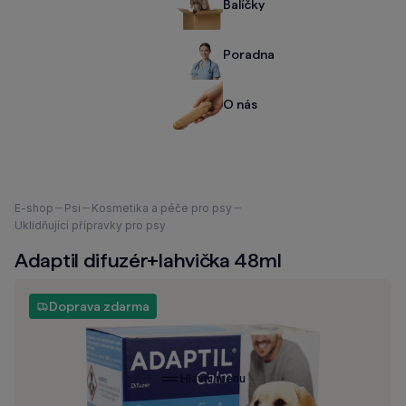
Balíčky
Poradna
O nás
Nacházíte
E-shop
Psi
Kosmetika a péče pro psy
se
Uklidňující přípravky pro psy
zde:
Adaptil difuzér+lahvička 48ml
Doprava zdarma
Hlavní menu