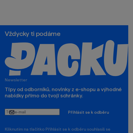
Vždycky ti podáme
Newsletter
Tipy od odborníků, novinky z e‑shopu a výhodné
nabídky přímo do tvojí schránky.
Tvůj
Přihlásit se k odběru
e-
mail
Kliknutím na tlačítko Příhlásit se k odběru souhlasíš se