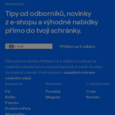
Newsletter
Tipy od odborníků, novinky
z e‑shopu a výhodné nabídky
přímo do tvojí schránky.
Tvůj
Přihlásit se k odběru
e-
mail
Kliknutím na tlačítko Příhlásit se k odběru souhlasíš se
zasíláním newsletteru a marketingových e-mailů. Souhlas
lze kdykoli odvolat. Podrobnosti v
zásadách ochrany
osobních údajů
.
Kategorie
Komunita
O společnosti
Psi
Poradna
O nás
Kočky
Magazín
Kontakt
Ptactvo
Drobná zvířata
Akvaristika