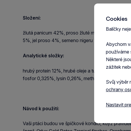
Složení:
Cookies
Balíčky nej
žlutá panicum 42%, proso žluté malé 28%, proso ž
5%, jel proso 4%, semeno nigeru 1%
Abychom vám
používáme 
Analytické složky:
Některé jso
zážitek neb
hrubý protein 12%, hrubé oleje a tuky 4,5%, hrubá
fosfor 0,325%, lysin 0,26%, methionin 0,26%, thr
Svůj výběr 
ochrany os
Nastavit pr
Návod k použití:
Vaši ptáci budou ve špičkové kondici, když pravide