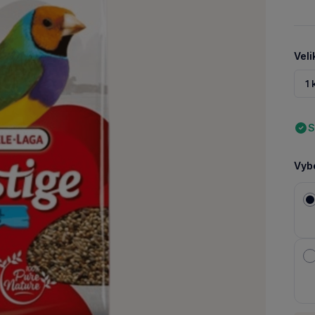
Veli
1 
S
Vybe