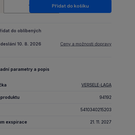
ství
Packu.
Přidat do košíku
+
řidat do oblíbených
deslání 10. 8. 2026
Ceny a možnosti dopravy
adní parametry a popis
čka
VERSELE-LAGA
 produktu
94192
5410340215203
um exspirace
21. 11. 2027