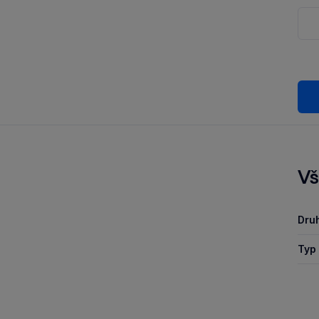
Vš
Druh
Typ 