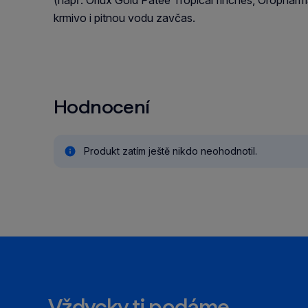
(např. Orlux Gold Patee Tropical finches, Oropharm
krmivo i pitnou vodu zavčas.
Hodnocení
Produkt zatím ještě nikdo neohodnotil.
Vždycky ti podáme