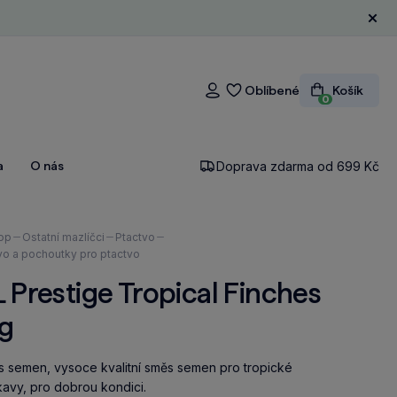
Zavří
Oblíbené
Košík
Přihlášení
0
a
O nás
Doprava zdarma od 699 Kč
ázíte
op
Ostatní mazlíčci
Ptactvo
vo a pochoutky pro ptactvo
 Prestige Tropical Finches
kg
 semen, vysoce kvalitní směs semen pro tropické
avy, pro dobrou kondici.