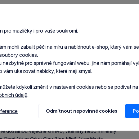
en pro mazlíčky i pro vaše soukromí.
luté 11,5%, lesknice kanárská 8,5%, proso červené
 mohli zabalit péči na míru a nabídnout e-shop, který vám s
soubory cookies.
u nezbytné pro správné fungování webu, jiné nám pomáhají vy
o vám ukazovat nabídky, které mají smysl.
 vláknina 8%, hrubý popel 3,4%, vápnik 0,045%,
eonin 0,37%
můžete kdykoli změnit v nastavení cookies nebo se podívat n
obních údajů
.
eference
Odmítnout nepovinné cookies
Po
lně dostanou vaječné krmivo, vitamíny nebo minerály