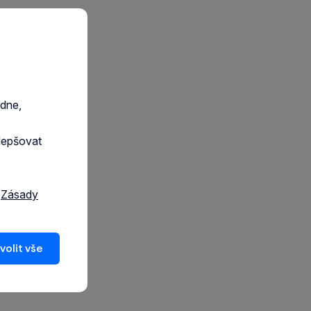
edne,
lepšovat
a
Zásady
volit vše