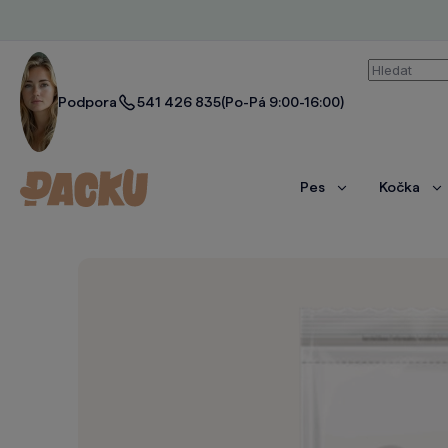
Vyhledáván
Podpora
541 426 835
(Po-Pá 9:00-16:00)
Pes
Kočka
Zobrazit
Zo
více
ví