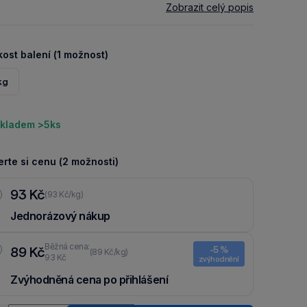
Zobrazit celý popis
kost balení (1 možnost)
kg
kladem >5ks
rte si cenu (2 možnosti)
93 Kč
(93 Kč/kg)
Jednorázový nákup
Běžná cena:
89 Kč
-5 %
(89 Kč/kg)
93 Kč
zvýhodnění
Zvýhodněná cena po přihlášení
Ušetři 4 Kč díky 5 % za
registraci
nebo
přihlášení
do Moje