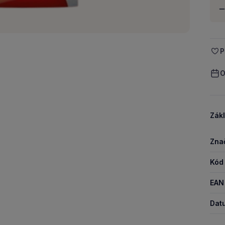
Množ
-
P
O
Zákl
Zna
Kód
EAN
Dat