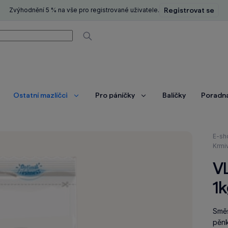
Zvýhodnění 5 % na vše pro registrované uživatele.
Registrovat se
í
Vyhledávat
Ostatní mazlíčci
Pro páníčky
Balíčky
Poradn
brazit
Zobrazit
Zobrazit
ce
více
více
Nach
E-sh
se
Krmi
zde:
VL
1
Směs
pěnk