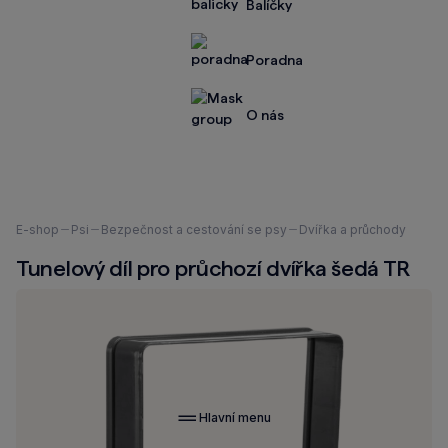
Balíčky
Poradna
O nás
Nacházíte
E-shop
Psi
Bezpečnost a cestování se psy
Dvířka a průchody
se
Tunelový díl pro průchozí dvířka šedá TR
zde:
Hlavní menu