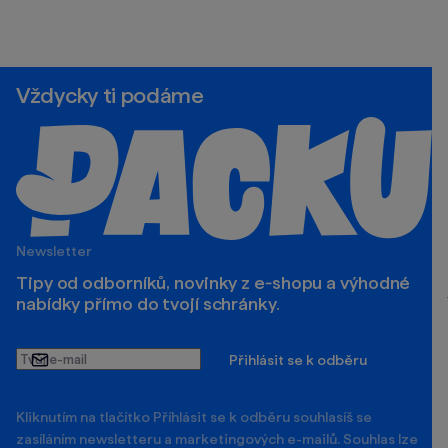
Vždycky ti podáme
Newsletter
Tipy od odborníků, novinky z e‑shopu a výhodné
nabídky přímo do tvojí schránky.
Tvůj
Přihlásit se k odběru
e-
mail
Kliknutím na tlačítko Příhlásit se k odběru souhlasíš se
zasíláním newsletteru a marketingových e-mailů. Souhlas lze