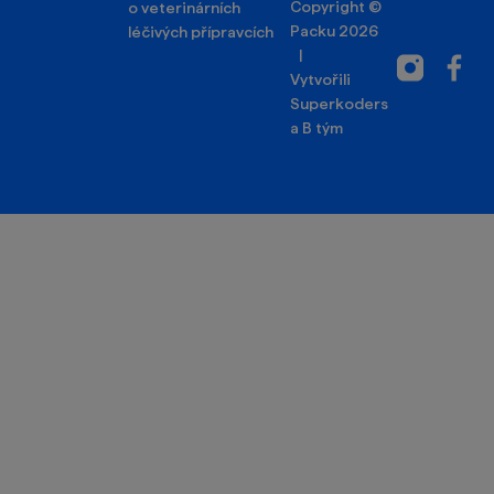
Copyright ©
o veterinárních
Packu 2026
léčivých přípravcích
|
Instagram
Facebo
Vytvořili
Superkoders
a
B tým