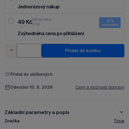
Jednorázový nákup
Běžná cena:
49 Kč
-5 %
51 Kč
zvýhodnění
Zvýhodněná cena po přihlášení
Ušetři 2 Kč díky 5 % za
registraci
nebo
přihlášení
do Moje Packu.
Množství
Přidat do košíku
-
+
Přidat do oblíbených
Odeslání 10. 8. 2026
Ceny a možnosti dopravy
Základní parametry a popis
Značka
Trixie