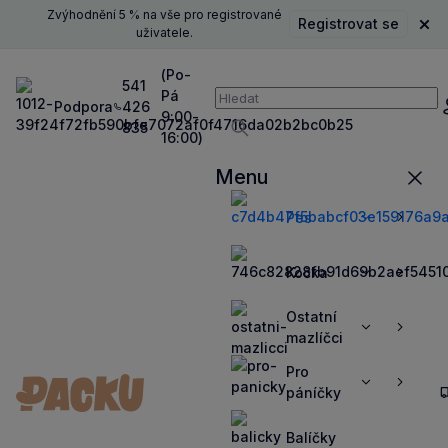
Zvýhodnění 5 % na vše pro registrované
Registrovat se
Zavř
uživatele.
(Po-
541
Pá
Vyhledávání
Podpora
426
P
9:00-
835
16:00)
Vyhledávat
Menu
Zavří
Pes
Zobrazit
Zobrazit
více
více
Kočka
Zobrazit
Zobrazit
více
více
Ostatní
Zobrazit
Zobrazit
mazlíčci
více
více
Pro
Zobrazit
Zobrazit
páníčky
více
více
Balíčky