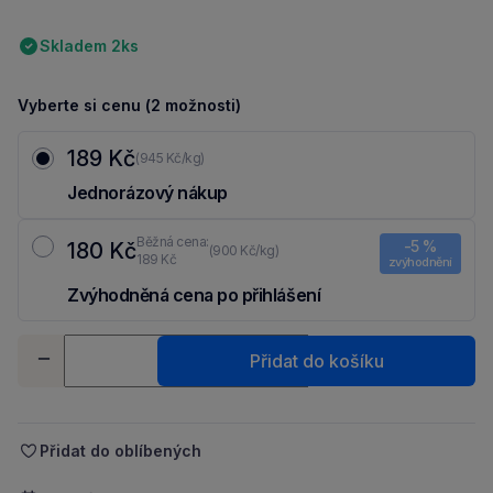
Skladem 2ks
Vyberte si cenu (2 možnosti)
189 Kč
(945 Kč/kg)
Jednorázový nákup
Běžná cena:
-5 %
180 Kč
(900 Kč/kg)
189 Kč
zvýhodnění
Zvýhodněná cena po přihlášení
Ušetři 9 Kč díky 5 % za
registraci
nebo
přihlášení
do Moje Packu.
Množství
Přidat do košíku
-
+
Přidat do oblíbených