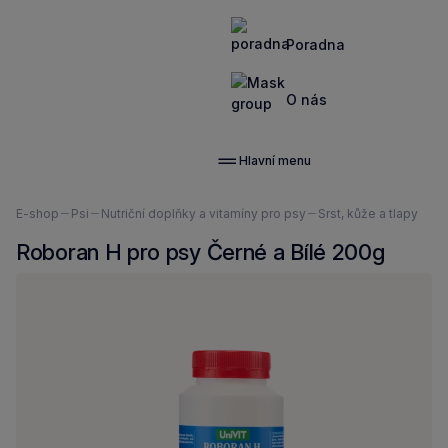
Poradna
O nás
Hlavní menu
Nacházíte
E-shop
Psi
Nutriční doplňky a vitamíny pro psy
Srst, kůže a tlapy
se
Roboran H pro psy Černé a Bílé 200g
zde: