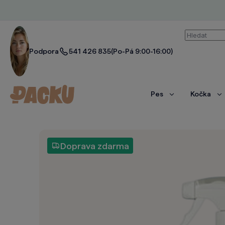
Vyhledáván
Podpora
541 426 835
(Po-Pá 9:00-16:00)
Pes
Kočka
Zobrazit
Zo
více
ví
Doprava zdarma