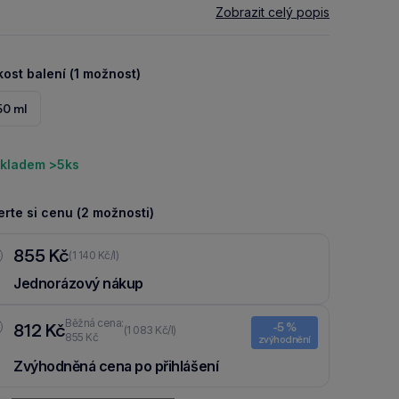
Zobrazit celý popis
kost balení (1 možnost)
50 ml
kladem >5ks
rte si cenu (2 možnosti)
855 Kč
(1 140 Kč/l)
Jednorázový nákup
Běžná cena:
812 Kč
-5 %
(1 083 Kč/l)
855 Kč
zvýhodnění
Zvýhodněná cena po přihlášení
Ušetři 43 Kč díky 5 % za
registraci
nebo
přihlášení
do Moje