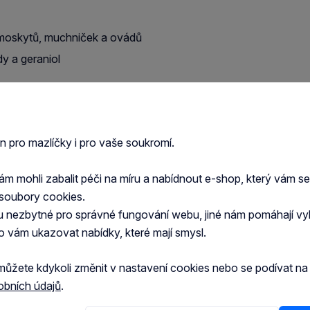
moskytů, muchniček a ovádů
y a geraniol
minopropionát (IR 3535); 0,5 g/100 g pyrethriny
en pro mazlíčky i pro vaše soukromí.
aci.
 mohli zabalit péči na míru a nabídnout e-shop, který vám s
prné, eukalyptová silice, isopropylmyristát,
soubory cookies.
u nezbytné pro správné fungování webu, jiné nám pomáhají vy
o vám ukazovat nabídky, které mají smysl.
0 až 30 cm na suchou a čistou srst koně! Možné
vždy jako nátěr pomocí čistého a suchého hadříku nebo
můžete kdykoli změnit v nastavení cookies nebo se podívat n
ozder, huby koně nebo na poraněná místa. Aplikaci
obních údajů
.
vity hmyzu se doporučuje aplikovat vícekrát za