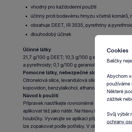
vhodný pro každodenní použití
účinný proti bodavému hmyzu včetně komárů, 
obsahuje DEET, IR 3535, pyrethriny a pyrethroid
dlouhodobý účinek
Účinné látky
Cookies
21,7 g/100 g DEET; 10,3 g/100 g ethyl-butylacetyla
Balíčky nej
a pyrethroidy; 0,1 g/100 g geraniol v unikátní kombin
Pomocné látky, nebezpečné složky
Abychom vám
Citronelová silice, levandulová silice, silice máty pe
používáme 
kopovidon, benzylalkohol, ethanol denaturovaný.
Některé jso
Návod k použití
zážitek neb
Přípravek nastříkejte rovnoměrně ze vzdálenosti 2
aplikovat též jako nátěr. Na hlavu koně aplikujte 
Svůj výběr 
houbičky. Vyvarujte se aplikaci přípravku do očí, n
ochrany os
lze zopakovat podle potřeby. V období vysoké akti