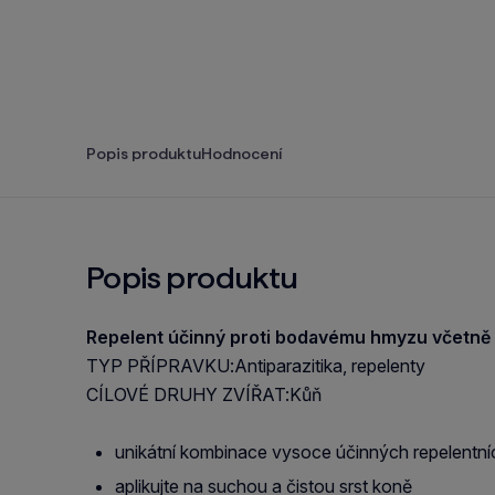
Popis produktu
Hodnocení
Popis produktu
Repelent účinný proti bodavému hmyzu včetně
TYP PŘÍPRAVKU:Antiparazitika, repelenty
CÍLOVÉ DRUHY ZVÍŘAT:Kůň
unikátní kombinace vysoce účinných repelentníc
aplikujte na suchou a čistou srst koně