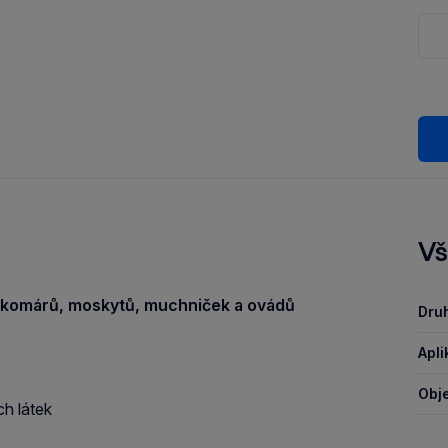
Vš
 komárů, moskytů, muchniček a ovádů
Druh
Apli
Obje
h látek