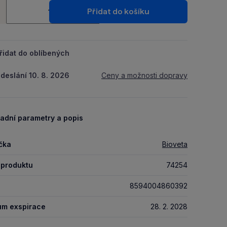
ství
Packu.
Přidat do košíku
+
řidat do oblíbených
deslání 10. 8. 2026
Ceny a možnosti dopravy
adní parametry a popis
čka
Bioveta
 produktu
74254
8594004860392
um exspirace
28. 2. 2028