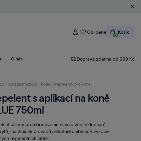
Zavří
Oblíbené
Košík
Přihlášení
0
a
O nás
Doprava zdarma od 699 Kč
ázíte
op
Ostatní mazlíčci
Koně
Repelenty pro koně
pelent s aplikací na koně
LUE 750ml
lent účinný proti bodavému hmyzu včetně komárů,
ytů, muchniček a ovádů unikátní kombinace vysoce
ných repelentních látek.