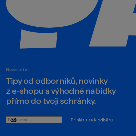
Newsletter
Tipy od odborníků, novinky
z e‑shopu a výhodné nabídky
přímo do tvojí schránky.
Tvůj
Přihlásit se k odběru
e-
mail