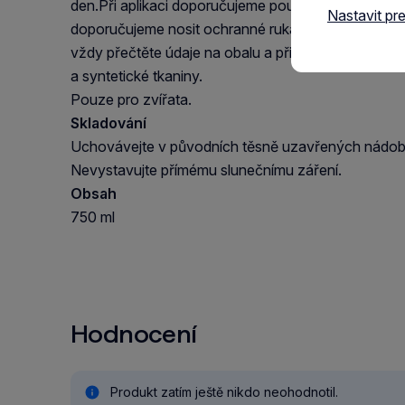
den.Při aplikaci doporučujeme používat ochranné br
Nastavit pr
doporučujeme nosit ochranné rukavice. Používejt
vždy přečtěte údaje na obalu a připojené informace
a syntetické tkaniny.
Pouze pro zvířata.
Skladování
Uchovávejte v původních těsně uzavřených nádobác
Nevystavujte přímému slunečnímu záření.
Obsah
750 ml
Hodnocení
Produkt zatím ještě nikdo neohodnotil.