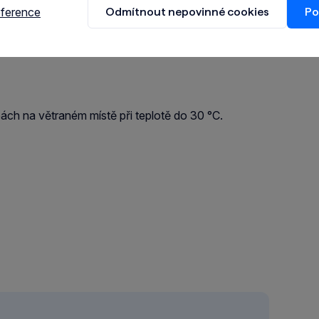
ýle nebo jinou ochranu očí. Při nanášení nátěrem
eference
Odmítnout nepovinné cookies
Po
e biocidy bezpečným způsobem.Před použitím si
 o přípravku.Přípravek může leptat některé plasty
h na větraném místě při teplotě do 30 °C.