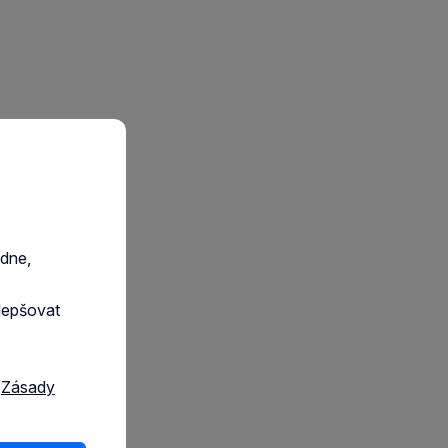
edne,
lepšovat
a
Zásady