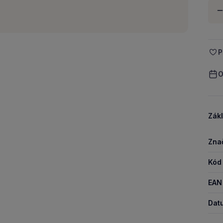
Množ
-
P
O
Zákl
Zna
Kód
EAN
Dat