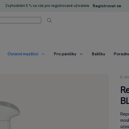
Zvýhodnění 5 % na vše pro registrované uživatele.
Registrovat se
í
Vyhledávat
Ostatní mazlíčci
Pro páníčky
Balíčky
Poradn
brazit
Zobrazit
Zobrazit
ce
více
více
Nach
E-sh
se
Re
zde:
B
Repe
mosk
účin