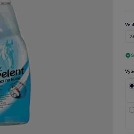
Veli
7
S
Vybe