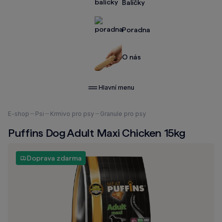
Balíčky
Poradna
O nás
Hlavní menu
Nacházíte
E-shop
Psi
Krmivo pro psy
Granule pro psy
se
Puffins Dog Adult Maxi Chicken 15kg
zde:
Doprava zdarma