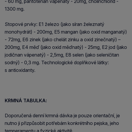
- 60 mg, pantotenan vápenatý - 20mg, cholinchlorid -
1300 mg.
Stopové prvky: E1 železo (jako síran železnatý
monohydrát) - 200mg, E5 mangan (jako oxid manganatý)
- 72mg, E6 zinek (jako chelát zinku a oxid zinečnatý) –
200mg, E4 měď (jako oxid měďnatý) - 25mg, E2 jod (jako
jodičnan vápenatý) - 2,5mg, E8 selen (jako seleničitan
sodný) - 0,3 mg. Technologické doplňkové látky:
s antioxidanty.
KRMNÁ TABULKA:
Doporučená denní krmná dávka je pouze orientační, je
nutno ji přizpůsobit potřebám konkrétního pejska, jeho
temperamentu a fyzické aktivitě.