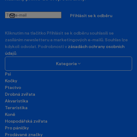
Tvůj
Přihlásit se k odběru
e-
mail
Kliknutím na tlačítko Příhlásit se k odběru souhlasíš se
zasíláním newsletteru a marketingových e-mailů. Souhlas lze
kdykoli odvolat. Podrobnosti v
zásadách ochrany osobních
údajů
.
Kategorie
Psi
Kočky
Ptactvo
Drobná zvířata
Akvaristika
Teraristika
Koně
Hospodářská zvířata
Pro páníčky
Prodávané značky