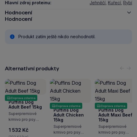
Hlavní zdroj proteinu:
Jehněčí
,
Kuřecí
,
Rybí
Hodnocení
Hodnocení
Produkt zatím ještě nikdo neohodnotil.
Alternativní produkty
Předc
Nás
Doprava zdarma
Puffins Dog
Doprava zdarma
Doprava zdarma
Adult Beef 15kg
Puffins Dog
Puffins Dog
Superpremiové
Adult Chicken
Adult Maxi Beef
krmivo pro psy
15kg
15kg
s masovou náplní.
Superpremiové
Superpremiové
1 532 Kč
Kompletní krmivo
krmivo pro psy
krmivo pro psy
pro dospělé psy,
(102 Kč/kg)