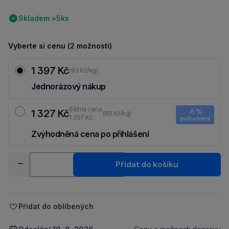
Skladem >5ks
Vyberte si cenu (2 možnosti)
1 397 Kč
(93 Kč/kg)
Jednorázový nákup
Běžná cena:
1 327 Kč
-5 %
(88 Kč/kg)
1 397 Kč
zvýhodnění
Zvýhodněná cena po přihlášení
Ušetři 70 Kč díky 5 % za
registraci
nebo
přihlášení
do Moje Packu.
Množství
Přidat do košíku
-
+
Přidat do oblíbených