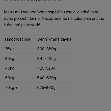
Menu můžete podávat dospělému psovi v jedné nebo
dvou porcích denně. Nezapomeňte na celodenní přístup
k čerstvé pitné vodě.
Hmotnost psa
Denní krmná dávka
25kg
300-380g
30kg
345-425g
40kg
425-520g
60kg
540-630g
70kg +
625-800g