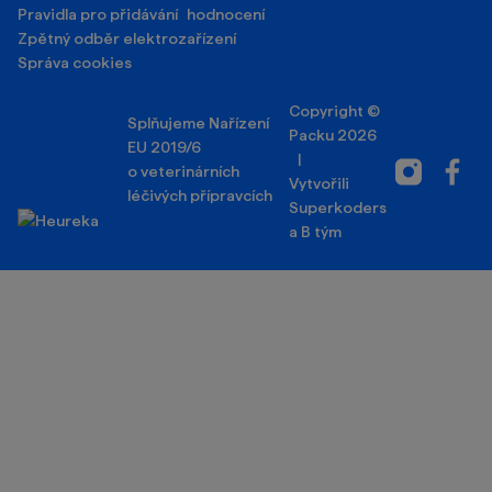
Pravidla pro přidávání hodnocení
Zpětný odběr elektrozařízení
Správa cookies
Copyright ©
Splňujeme Nařízení
Packu 2026
EU 2019/6
|
Instagram
Facebo
o veterinárních
Vytvořili
léčivých přípravcích
Superkoders
a
B tým