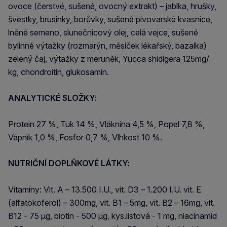
ovoce (čerstvé, sušené, ovocný extrakt) – jablka, hrušky,
švestky, brusinky, borůvky, sušené pivovarské kvasnice,
lněné semeno, slunečnicový olej, celá vejce, sušené
bylinné výtažky (rozmarýn, měsíček lékařský, bazalka)
zelený čaj, výtažky z meruněk, Yucca shidigera 125mg/
kg, chondroitin, glukosamin.
ANALYTICKÉ SLOŽKY:
Protein 27 %, Tuk 14 %, Vláknina 4,5 %, Popel 7,8 %,
Vápník 1,0 %, Fosfor 0,7 %, Vlhkost 10 %.
NUTRIČNÍ DOPLŇKOVÉ LÁTKY:
Vitamíny: Vit. A – 13.500 I.U., vit. D3 – 1.200 I.U. vit. E
(alfatokoferol) – 300mg, vit. B1 – 5mg, vit. B2 – 16mg, vit.
B12 - 75 µg, biotin - 500 µg, kys.listová - 1 mg, niacinamid