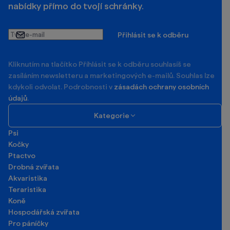
nabídky přímo do tvojí schránky.
Tvůj
Přihlásit se k odběru
e-
mail
Kliknutím na tlačítko Příhlásit se k odběru souhlasíš se
zasíláním newsletteru a marketingových e-mailů. Souhlas lze
kdykoli odvolat. Podrobnosti v
zásadách ochrany osobních
údajů
.
Kategorie
Psi
Kočky
Ptactvo
Drobná zvířata
Akvaristika
Teraristika
Koně
Hospodářská zvířata
Pro páníčky