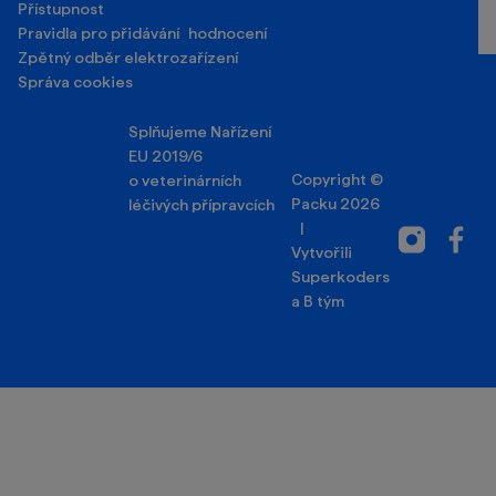
Přístupnost
Pravidla pro přidávání hodnocení
Zpětný odběr elektrozařízení
Správa cookies
Splňujeme Nařízení
EU 2019/6
Copyright ©
o veterinárních
Packu 2026
léčivých přípravcích
|
Instagram
Facebo
Vytvořili
Superkoders
a
B tým