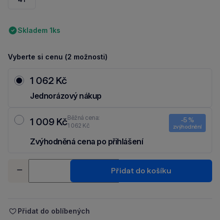
Skladem 1ks
Vyberte si cenu (2 možnosti)
1 062 Kč
Jednorázový nákup
Běžná cena:
1 009 Kč
-5 %
1 062 Kč
zvýhodnění
Zvýhodněná cena po přihlášení
Ušetři 53 Kč díky 5 % za
registraci
nebo
přihlášení
do Moje Packu.
Množství
Přidat do košíku
-
+
Přidat do oblíbených