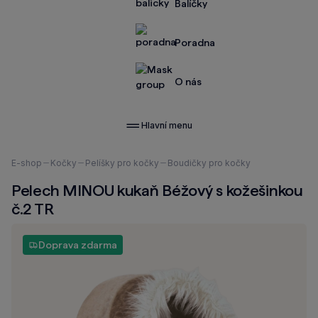
Balíčky
Poradna
O nás
Hlavní menu
Nacházíte
E-shop
Kočky
Pelíšky pro kočky
Boudičky pro kočky
se
Pelech MINOU kukaň Béžový s kožešinkou
zde:
č.2 TR
Doprava zdarma