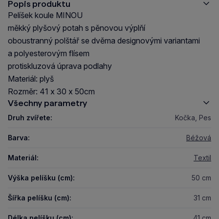
Popis produktu
Pelíšek koule MINOU
měkký plyšový potah s pěnovou výplňí
oboustranný polštář se dvěma designovými variantami
a polyesterovým flísem
protiskluzová úprava podlahy
Materiál: plyš
Rozměr: 41 x 30 x 50cm
Všechny parametry
Druh zvířete:
Kočka, Pes
Barva:
Béžová
Materiál:
Textil
Výška pelíšku (cm):
50 cm
Šířka pelíšku (cm):
31 cm
Délka pelíšku (cm):
41 cm