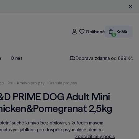
Zavří
Oblíbené
Košík
Přihlášení
0
a
O nás
Doprava zdarma od 699 Kč
ázíte
op
Psi
Krmivo pro psy
Granule pro psy
&D PRIME DOG Adult Mini
hicken&Pomegranat 2,5kg
letní suché krmivo bez obilovin, s kuřecím masem
anátovým jablkem pro dospělé psy malých plemen.
Zobrazit celý popis