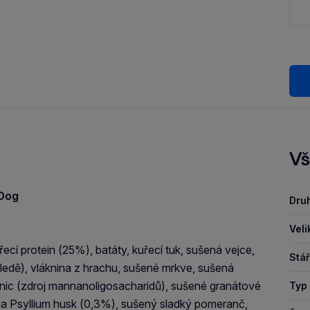
Vš
 Dog
Druh
Veli
í protein (25%), batáty, kuřecí tuk, sušená vejce,
Stář
 sledě), vláknina z hrachu, sušené mrkve, sušená
vasnic (zdroj mannanoligosacharidů), sušené granátové
Typ 
na Psyllium husk (0,3%), sušený sladký pomeranč,