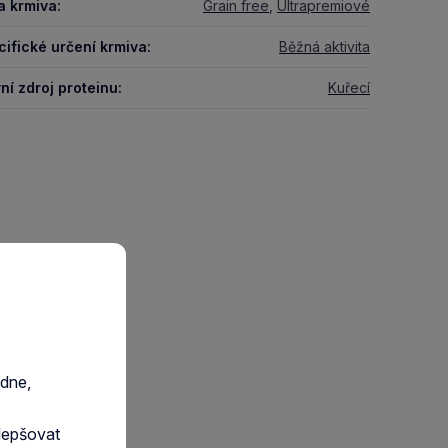
a krmiva:
Grain free
,
Ultrapremiové
ifické určení krmiva:
Běžná aktivita
ní zdroj proteinu:
Kuřecí
edne,
lepšovat