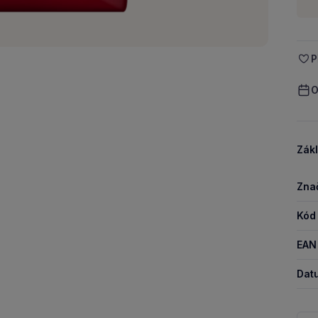
-
P
O
Zákl
Zna
Kód
EAN
Dat