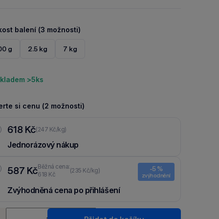
kost balení (3 možnosti)
00 g
2.5 kg
7 kg
kladem >5ks
rte si cenu (2 možnosti)
618 Kč
(247 Kč/kg)
Jednorázový nákup
Běžná cena:
587 Kč
-5 %
(235 Kč/kg)
618 Kč
zvýhodnění
Zvýhodněná cena po přihlášení
Ušetři 31 Kč díky 5 % za
registraci
nebo
přihlášení
do Moje
ství
Packu.