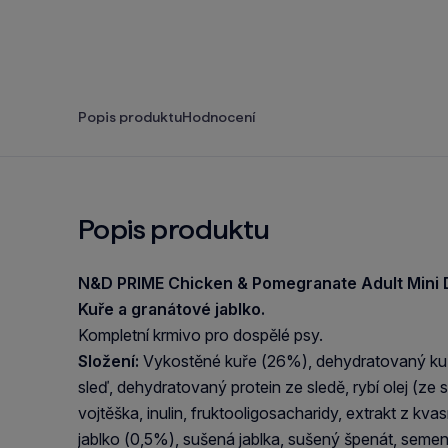
Popis produktu
Hodnocení
Popis produktu
N&D PRIME Chicken & Pomegranate Adult Mini
Kuře
a
granátové jablko.
Kompletní krmivo pro dospělé psy.
Složení:
Vykostěné kuře (26%), dehydratovaný kuřec
sleď, dehydratovaný protein ze sledě, rybí olej (ze
vojtěška, inulin, fruktooligosacharidy, extrakt z k
jablko (0,5%), sušená jablka, sušený špenát, seme