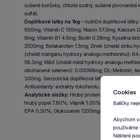
sušené borůvky, chlorid sodný, sušené pivovarské 
sulfát.
Doplňkové látky na 1kg
– nutriční doplňkové látky
600mg; Vitamín C 150mg; Niacin 37.5mg; Kalcium D
6mg; Vitamín B1 4.5mg; Biotin 0.38mg; Kyselina list
2500mg; Betakaroten 1.5mg; Zinek (chelát zinku h
(chelát manganu hydroxy analogu methioninu): 64.6
58.3mg; Měď (chelát mědi hydroxy analogu methion
obohacené selenem): 0.00088mg; DL-Metionin, tec
300mg. Senzorické doplňkové látky: extrakt ze zel
Antioxidanty: extrakty tokoferolu z rostlinných olejů
Cookies
Analytické složky:
Hrubý protein 34.00%; hrubý t
hrubý popel 7.80%; Vápník 1.00%; Fosfor 0.80
Balíčky nej
EPA 0.30%; Glukosamin 1200mg/kg; Chondroitin s
Abychom vám
používáme 
Některé jso