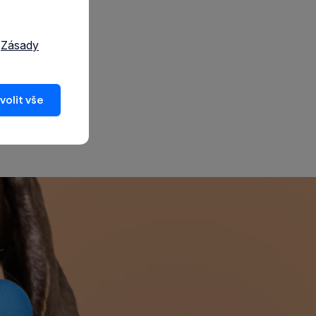
a
Zásady
volit vše