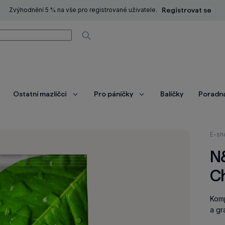
Zvýhodnění 5 % na vše pro registrované uživatele.
Registrovat se
í
Vyhledávat
Ostatní mazlíčci
Pro páníčky
Balíčky
Poradn
brazit
Zobrazit
Zobrazit
ce
více
více
Nach
E-sh
se
N
zde:
C
Komp
a gr