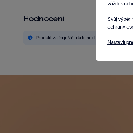
zážitek neb
Hodnocení
Svůj výběr 
ochrany os
Produkt zatím ještě nikdo neohodnotil.
Nastavit pr