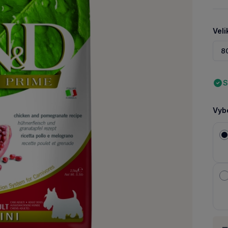
Veli
8
S
Vybe
Množ