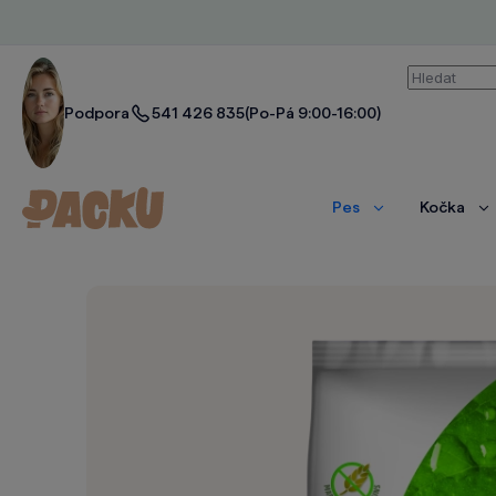
Vyhledáván
Podpora
541 426 835
(Po-Pá 9:00-16:00)
Pes
Kočka
Zobrazit
Zo
více
ví