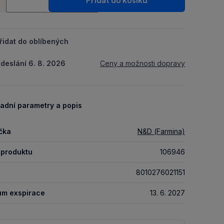
Přidat do košíku
+
řidat do oblíbených
deslání 6. 8. 2026
Ceny a možnosti dopravy
adní parametry a popis
čka
N&D (Farmina)
 produktu
106946
8010276021151
um exspirace
13. 6. 2027