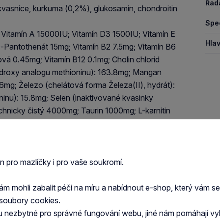
Řad
kvasnice, kurkuma (0,2%), glukosamin, chondroitin
Spec
: Vitamín A 15000IU; Vitamín D3 1500IU; Vitamín E
Hlav
-Pantothenát 15mg; Vitamín B2 7.5mg; Vitamín B6
ová 0.45mg; Vitamín B12 0.1mg; Cholin chlorid
ydroxy analogu methioninu): 163.8mg; Mangan
mg; Železo (chelátová forma Železa(II), hydrát):
inu): 15.8mg; Selen (inaktivované kvasinky
hnicky čistý 4000mg; Taurin 1000mg; L-karnitin
eného čaje 100mg; extrakt z rozmarýnu.
.
uk 18.00%; hrubá vláknina 2.60%; vlhkost 9.00%;
%; Omega-6 3.30%; Omega-3 0.90%; DHA 0.50%;
en pro mazlíčky i pro vaše soukromí.
ulfát 900mg/kg.
 mohli zabalit péči na míru a nabídnout e-shop, který vám s
soubory cookies.
u nezbytné pro správné fungování webu, jiné nám pomáhají vy