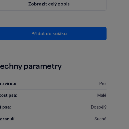
Zobrazit celý popis
Přidat do košíku
echny parametry
 zvířete:
Pes
kost psa:
Malé
í psa:
Dospělý
granulí:
Suché