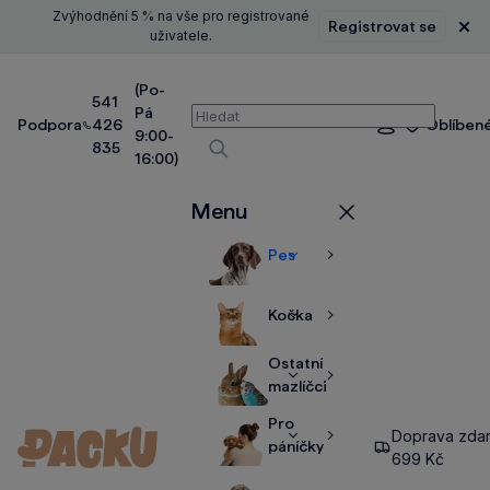
Zvýhodnění 5 % na vše pro registrované
Registrovat se
Zavř
uživatele.
(Po-
541
Pá
Vyhledávání
Podpora
426
Oblíben
Přihlášení
9:00-
835
16:00)
Vyhledávat
Menu
Zavřít
Pes
Zobrazit
Zobrazit
více
více
Kočka
Zobrazit
Zobrazit
více
více
Ostatní
Zobrazit
Zobrazit
mazlíčci
více
více
Pro
Doprava zda
Zobrazit
Zobrazit
páníčky
699 Kč
více
více