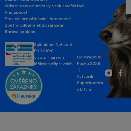
Odstoupení od smlouvy a reklamační řád
Přístupnost
Pravidla pro přidávání hodnocení
Zpětný odběr elektrozařízení
Správa cookies
Splňujeme Nařízení
EU 2019/6
Copyright ©
o veterinárních
Packu 2026
léčivých přípravcích
|
Instagram
Facebo
Vytvořili
Superkoders
a
B tým