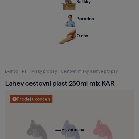
Balíčky
Poradna
O nás
Nacházíte
E-shop
Psi
Misky pro psy
Cestovní misky a lahve pro psy
se
Lahev cestovní plast 250ml mix KAR
zde:
Prodej ukončen
Hlavní menu