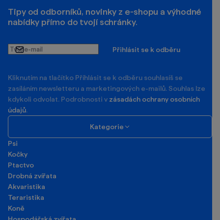
Tipy od odborníků, novinky z e‑shopu a výhodné
nabídky přímo do tvojí schránky.
Tvůj
Přihlásit se k odběru
e-
mail
Kliknutím na tlačítko Příhlásit se k odběru souhlasíš se
zasíláním newsletteru a marketingových e-mailů. Souhlas lze
kdykoli odvolat. Podrobnosti v
zásadách ochrany osobních
údajů
.
Kategorie
Psi
Kočky
Ptactvo
Drobná zvířata
Akvaristika
Teraristika
Koně
Hospodářská zvířata