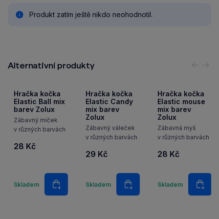
Produkt zatím ještě nikdo neohodnotil.
Alternativní produkty
Předc
Nás
Hračka kočka
Hračka kočka
Hračka kočka
Elastic Ball mix
Elastic Candy
Elastic mouse
barev Zolux
mix barev
mix barev
Zolux
Zolux
Zábavný míček
Zábavný váleček
Zábavná myš
v různých barvách
v různých barvách
v různých barvách
28 Kč
29 Kč
28 Kč
Množství
Množství
Množstv
Skladem
Skladem
Skladem
Do košíku
Do košíku
Do k