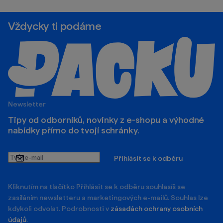
Vždycky ti podáme
Newsletter
Tipy od odborníků, novinky z e‑shopu a výhodné
nabídky přímo do tvojí schránky.
Tvůj
Přihlásit se k odběru
e-
mail
Kliknutím na tlačítko Příhlásit se k odběru souhlasíš se
zasíláním newsletteru a marketingových e-mailů. Souhlas lze
kdykoli odvolat. Podrobnosti v
zásadách ochrany osobních
údajů
.