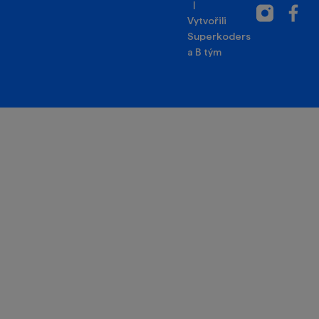
|
Instagram
Facebo
Vytvořili
Superkoders
a
B tým