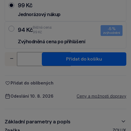
99 Kč
Jednorázový nákup
Běžná cena:
94 Kč
-5 %
99 Kč
zvýhodnění
Zvýhodněná cena po přihlášení
Ušetři 5 Kč díky 5 % za
registraci
nebo
přihlášení
do Moje Packu.
Množství
Přidat do košíku
-
+
Přidat do oblíbených
Odeslání 10. 8. 2026
Ceny a možnosti dopravy
Základní parametry a popis
Značka
ZOLUX