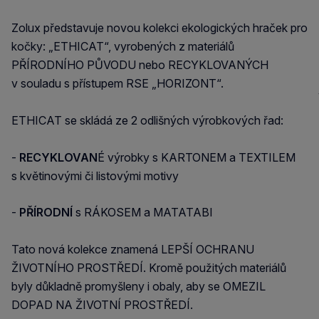
Zolux představuje novou kolekci ekologických hraček pro
kočky: „ETHICAT“, vyrobených z materiálů
PŘÍRODNÍHO PŮVODU nebo RECYKLOVANÝCH
v souladu s přístupem RSE „HORIZONT“.
ETHICAT se skládá ze 2 odlišných výrobkových řad:
-
RECYKLOVAN
É výrobky s KARTONEM a TEXTILEM
s květinovými či listovými motivy
-
PŘÍRO
DN
Í
s RÁKOSEM a MATATABI
Tato nová kolekce znamená LEPŠÍ OCHRANU
ŽIVOTNÍHO PROSTŘEDÍ. Kromě použitých materiálů
byly důkladně promyšleny i obaly, aby se OMEZIL
DOPAD NA ŽIVOTNÍ PROSTŘEDÍ.