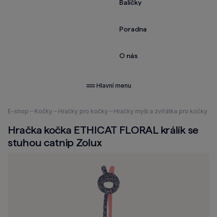
Balíčky
Poradna
O nás
Hlavní menu
Nacházíte
E-shop
Kočky
Hračky pro kočky
Hračky myši a zvířátka pro kočky
se
Hračka kočka ETHICAT FLORAL králík se
zde:
stuhou catnip Zolux