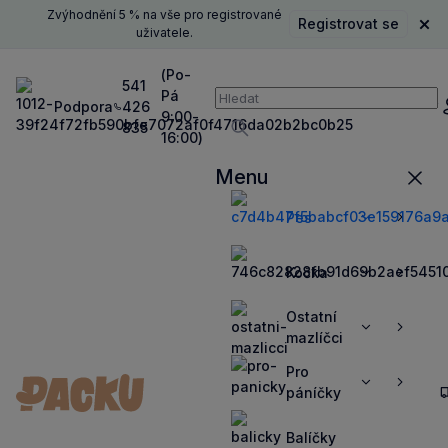
Zvýhodnění 5 % na vše pro registrované
Registrovat se
Zavř
uživatele.
(Po-
541
Pá
Vyhledávání
Podpora
426
P
9:00-
835
16:00)
Vyhledávat
Menu
Zavří
Pes
Zobrazit
Zobrazit
více
více
Kočka
Zobrazit
Zobrazit
více
více
Ostatní
Zobrazit
Zobrazit
mazlíčci
více
více
Pro
Zobrazit
Zobrazit
páníčky
více
více
Balíčky