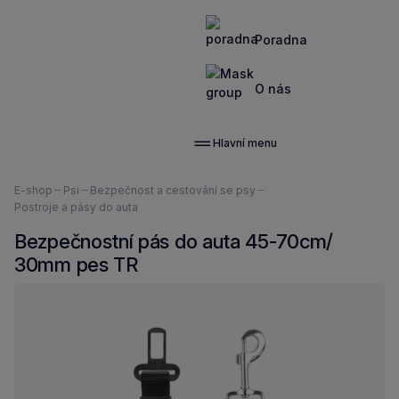
Poradna
O nás
Hlavní menu
Nacházíte
E-shop
Psi
Bezpečnost a cestování se psy
se
Postroje a pásy do auta
zde:
Bezpečnostní pás do auta 45-70cm/
30mm pes TR