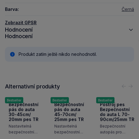
Barva:
Černá
Zobrazit GPSR
Hodnocení
Hodnocení
Produkt zatím ještě nikdo neohodnotil.
Alternativní produkty
Předc
Nás
Bestseller
Bestseller
Bestseller
Bezpečnostní
Bezpečnostní
Postroj pes
pás do auta
pás do auta
Bezpečnostní
30-45cm/
45-70cm/
do auta L 70-
20mm pes TR
25mm pes TR
90cm/25mm TR
Nastavitelná
Nastavitelná
Bezpečnostní
bezpečnostní
bezpečnostní
autopás pro
spojka k autopásu
spojka k autopásu
převoz psa