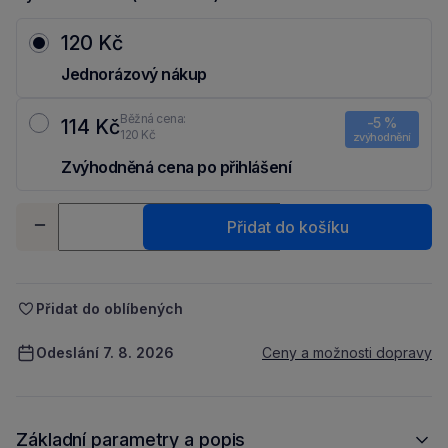
120 Kč
Jednorázový nákup
Běžná cena:
-5 %
114 Kč
120 Kč
zvýhodnění
Zvýhodněná cena po přihlášení
Ušetři 6 Kč díky 5 % za
registraci
nebo
přihlášení
do Moje Packu.
Množství
Přidat do košíku
-
+
Přidat do oblíbených
Odeslání 7. 8. 2026
Ceny a možnosti dopravy
Základní parametry a popis